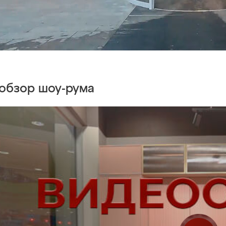
обзор
шоу-рума