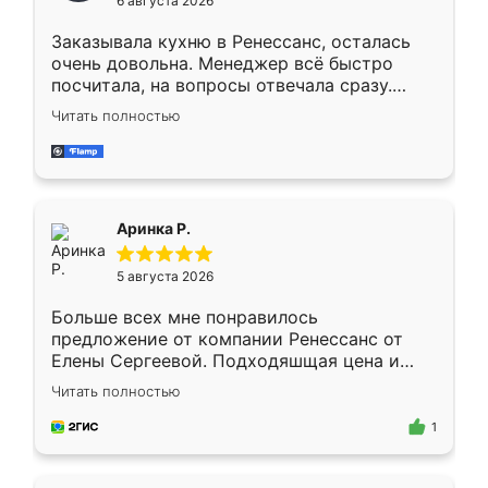
6 августа 2026
мебели буду заказывать только здесь.
Заказывала кухню в Ренессанс, осталась
очень довольна. Менеджер всё быстро
посчитала, на вопросы отвечала сразу.
Замерщик приехал в субботу, подошёл к
Читать полностью
делу со всей ответственностью. Собрали
за день, ребята работали аккуратно, даже
пыли почти не было. Качество отличное,
ящики ходят плавно, ничего не скрипит.
Всё подошло как влитое.
Аринка Р.
5 августа 2026
Больше всех мне понравилось
предложение от компании Ренессанс от
Елены Сергеевой. Подходяшщая цена и
короткие сроки изготовления. Приехавший
Читать полностью
для замера сотрудник Владислав
предложил по моему эскизу самый
1
подходящий вариант шкафа. Немного его
видоизменил, получилось даже лучше, чем