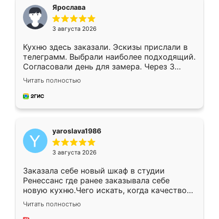
я хотела.
Ярослава
3 августа 2026
Кухню здесь заказали. Эскизы прислали в
телеграмм. Выбрали наиболее подходящий.
Согласовали день для замера. Через 3
недели кухня была уже готова. Остались
Читать полностью
довольны работой. Спасибо Ренессанс
мебель за качественную работу!
yaroslava1986
3 августа 2026
Заказала себе новый шкаф в студии
Ренессанс где ранее заказывала себе
новую кухню.Чего искать, когда качеством
вполне довольна. Служит кухня уже почти
Читать полностью
два года, нареканий нет.