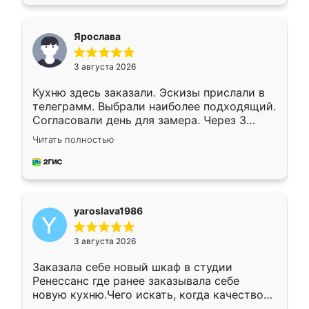
подходящий вариант шкафа. Немного его
видоизменил, получилось даже лучше, чем
я хотела.
Ярослава
3 августа 2026
Кухню здесь заказали. Эскизы прислали в
телеграмм. Выбрали наиболее подходящий.
Согласовали день для замера. Через 3
недели кухня была уже готова. Остались
Читать полностью
довольны работой. Спасибо Ренессанс
мебель за качественную работу!
yaroslava1986
3 августа 2026
Заказала себе новый шкаф в студии
Ренессанс где ранее заказывала себе
новую кухню.Чего искать, когда качеством
вполне довольна. Служит кухня уже почти