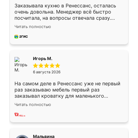
Заказывала кухню в Ренессанс, осталась
очень довольна. Менеджер всё быстро
посчитала, на вопросы отвечала сразу.
Замерщик приехал в субботу, подошёл к
Читать полностью
делу со всей ответственностью. Собрали
за день, ребята работали аккуратно, даже
пыли почти не было. Качество отличное,
ящики ходят плавно, ничего не скрипит.
Всё подошло как влитое.
Игорь М.
6 августа 2026
На самом деле в Ренессанс уже не первый
раз заказываю мебель первый раз
заказывал кроватку для маленького
ребёнка при его рождении ,во второй раз
Читать полностью
заказал шкаф-купе. По качеству очень
хорошее сборка достаточно быстрая,
также адекватные цены. До этого
сравнивал с разными конкурентами в этом
сегменте ,выбор у конкурентов куда
Мальвина