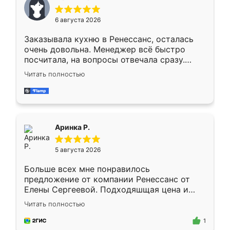
меньше, здесь же он более разнообразный.
Мне нравится ,если что-то потребуется из
6 августа 2026
мебели буду заказывать только здесь.
Заказывала кухню в Ренессанс, осталась
очень довольна. Менеджер всё быстро
посчитала, на вопросы отвечала сразу.
Замерщик приехал в субботу, подошёл к
Читать полностью
делу со всей ответственностью. Собрали
за день, ребята работали аккуратно, даже
пыли почти не было. Качество отличное,
ящики ходят плавно, ничего не скрипит.
Всё подошло как влитое.
Аринка Р.
5 августа 2026
Больше всех мне понравилось
предложение от компании Ренессанс от
Елены Сергеевой. Подходяшщая цена и
короткие сроки изготовления. Приехавший
Читать полностью
для замера сотрудник Владислав
предложил по моему эскизу самый
1