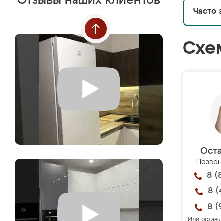
Отзывы наших клиентов
Часто 
Схе
Оста
Позвон
8 (
8 (
8 (
Или оставь