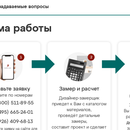
задаваемые вопросы
ма работы
вьте заявку
Замер и расчет
ите по номерам
Дизайнер-замерщик
800) 511-89-55
приедет к Вам с каталогом
материалов,
Вы
495) 665-24-01
проведёт детальные
р
926) 409-68-13
замеры,
д
составит проект и сделает
з
те заявку на сайте для