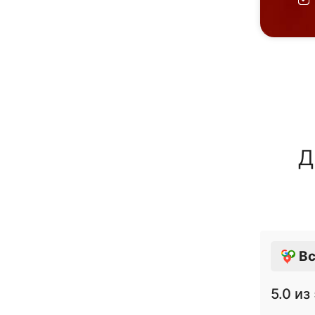
Д
Вс
5.0
из 