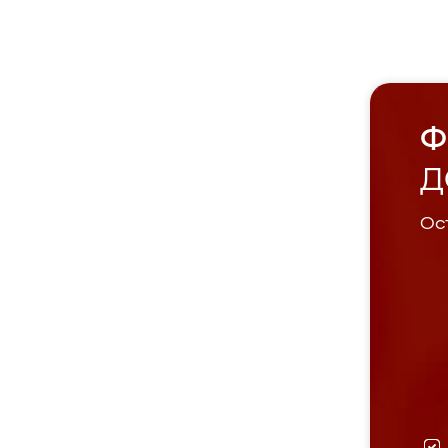
Ф
Д
Ост