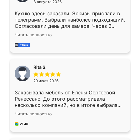
3 августа 2026
Кухню здесь заказали. Эскизы прислали в
телеграмм. Выбрали наиболее подходящий.
Согласовали день для замера. Через 3
недели кухня была уже готова. Остались
Читать полностью
довольны работой. Спасибо Ренессанс
мебель за качественную работу!
Rita S.
29 июля 2026
Заказывала мебель от Елены Сергеевой
Ренессанс. До этого рассматривала
несколько компаний, но в итоге выбрала
эту. Сначала обговорили условия, потом
Читать полностью
приехал замерщик, всё спокойно объяснил
и снял размеры. Изготовили в срок, с
доставкой тоже никаких проблем не
возникло. Сборку выполнили аккуратно,