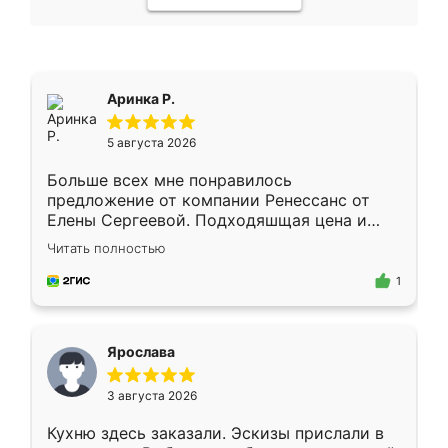
Аринка Р.
5 августа 2026
Больше всех мне понравилось
предложение от компании Ренессанс от
Елены Сергеевой. Подходяшщая цена и
короткие сроки изготовления. Приехавший
Читать полностью
для замера сотрудник Владислав
предложил по моему эскизу самый
1
подходящий вариант шкафа. Немного его
видоизменил, получилось даже лучше, чем
я хотела.
Ярослава
3 августа 2026
Кухню здесь заказали. Эскизы прислали в