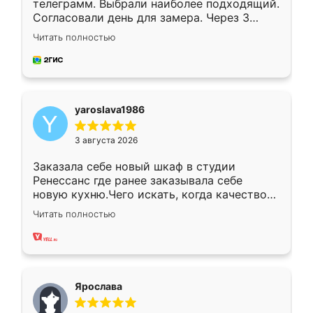
телеграмм. Выбрали наиболее подходящий.
Согласовали день для замера. Через 3
недели кухня была уже готова. Остались
Читать полностью
довольны работой. Спасибо Ренессанс
мебель за качественную работу!
yaroslava1986
3 августа 2026
Заказала себе новый шкаф в студии
Ренессанс где ранее заказывала себе
новую кухню.Чего искать, когда качеством
вполне довольна. Служит кухня уже почти
Читать полностью
два года, нареканий нет.
Ярослава