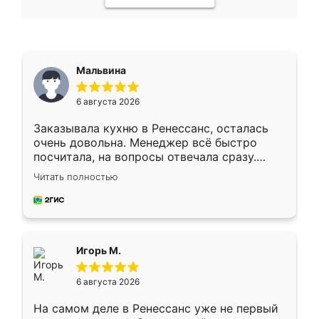
Мальвина
6 августа 2026
Заказывала кухню в Ренессанс, осталась
очень довольна. Менеджер всё быстро
посчитала, на вопросы отвечала сразу.
Замерщик приехал в субботу, подошёл к
Читать полностью
делу со всей ответственностью. Собрали
за день, ребята работали аккуратно, даже
пыли почти не было. Качество отличное,
ящики ходят плавно, ничего не скрипит.
Всё подошло как влитое.
Игорь М.
6 августа 2026
На самом деле в Ренессанс уже не первый