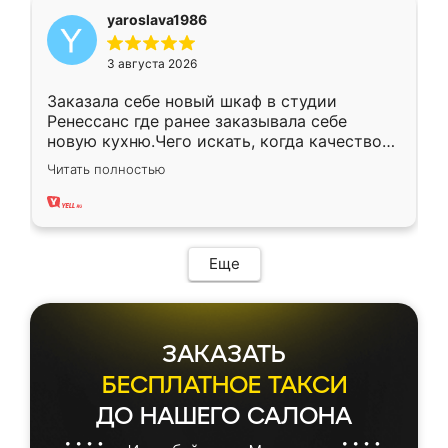
yaroslava1986
3 августа 2026
Заказала себе новый шкаф в студии
Ренессанс где ранее заказывала себе
новую кухню.Чего искать, когда качеством
вполне довольна. Служит кухня уже почти
Читать полностью
два года, нареканий нет.
Еще
ЗАКАЗАТЬ
БЕСПЛАТНОЕ ТАКСИ
ДО НАШЕГО САЛОНА