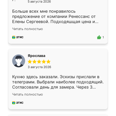
5 августа 2026
Больше всех мне понравилось
предложение от компании Ренессанс от
Елены Сергеевой. Подходяшщая цена и
короткие сроки изготовления. Приехавший
Читать полностью
для замера сотрудник Владислав
предложил по моему эскизу самый
1
подходящий вариант шкафа. Немного его
видоизменил, получилось даже лучше, чем
я хотела.
Ярослава
3 августа 2026
Кухню здесь заказали. Эскизы прислали в
телеграмм. Выбрали наиболее подходящий.
Согласовали день для замера. Через 3
недели кухня была уже готова. Остались
Читать полностью
довольны работой. Спасибо Ренессанс
мебель за качественную работу!