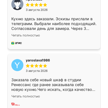
3 августа 2026
Кухню здесь заказали. Эскизы прислали в
телеграмм. Выбрали наиболее подходящий.
Согласовали день для замера. Через 3
недели кухня была уже готова. Остались
Читать полностью
довольны работой. Спасибо Ренессанс
мебель за качественную работу!
yaroslava1986
3 августа 2026
Заказала себе новый шкаф в студии
Ренессанс где ранее заказывала себе
новую кухню.Чего искать, когда качеством
вполне довольна. Служит кухня уже почти
Читать полностью
два года, нареканий нет.