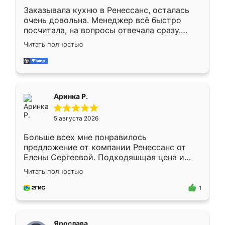
Заказывала кухню в Ренессанс, осталась
очень довольна. Менеджер всё быстро
посчитала, на вопросы отвечала сразу.
Замерщик приехал в субботу, подошёл к
Читать полностью
делу со всей ответственностью. Собрали
за день, ребята работали аккуратно, даже
пыли почти не было. Качество отличное,
ящики ходят плавно, ничего не скрипит.
Всё подошло как влитое.
Аринка Р.
5 августа 2026
Больше всех мне понравилось
предложение от компании Ренессанс от
Елены Сергеевой. Подходяшщая цена и
короткие сроки изготовления. Приехавший
Читать полностью
для замера сотрудник Владислав
предложил по моему эскизу самый
1
подходящий вариант шкафа. Немного его
видоизменил, получилось даже лучше, чем
я хотела.
Ярослава