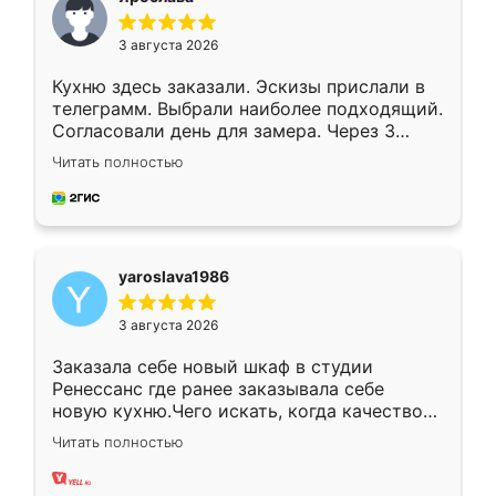
3 августа 2026
Кухню здесь заказали. Эскизы прислали в
телеграмм. Выбрали наиболее подходящий.
Согласовали день для замера. Через 3
недели кухня была уже готова. Остались
Читать полностью
довольны работой. Спасибо Ренессанс
мебель за качественную работу!
yaroslava1986
3 августа 2026
Заказала себе новый шкаф в студии
Ренессанс где ранее заказывала себе
новую кухню.Чего искать, когда качеством
вполне довольна. Служит кухня уже почти
Читать полностью
два года, нареканий нет.