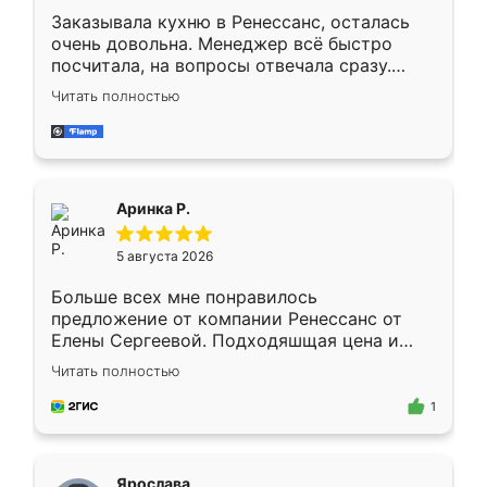
Заказывала кухню в Ренессанс, осталась
очень довольна. Менеджер всё быстро
посчитала, на вопросы отвечала сразу.
Замерщик приехал в субботу, подошёл к
Читать полностью
делу со всей ответственностью. Собрали
за день, ребята работали аккуратно, даже
пыли почти не было. Качество отличное,
ящики ходят плавно, ничего не скрипит.
Всё подошло как влитое.
Аринка Р.
5 августа 2026
Больше всех мне понравилось
предложение от компании Ренессанс от
Елены Сергеевой. Подходяшщая цена и
короткие сроки изготовления. Приехавший
Читать полностью
для замера сотрудник Владислав
предложил по моему эскизу самый
1
подходящий вариант шкафа. Немного его
видоизменил, получилось даже лучше, чем
я хотела.
Ярослава