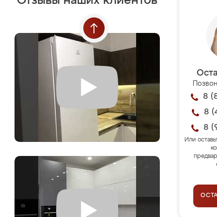
Отзывы наших клиентов
Оста
Позвон
8 (
8 (
8 (
Или оставь
ко
предвар
ОСТ