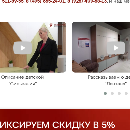
 511-89-55
,
8 (495) 665-24-01
,
8 (926) 409-68-13
, и наш м
Описание детской
Рассказываем о д
"Сильвания"
"Лантана"
ИКСИРУЕМ СКИДКУ В 5%