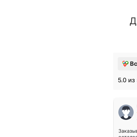
Д
Вс
5.0
из 
Заказыв