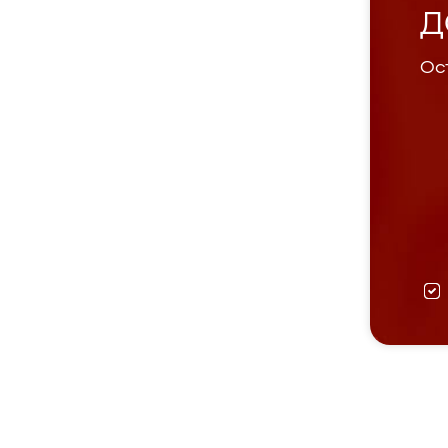
Д
Ост