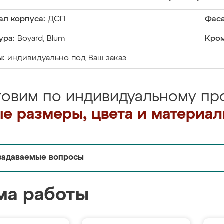
ал корпуса:
ДСП
Фаса
ура:
Boyard, Blum
Кром
ы:
индивидуально под Ваш заказ
товим по индивидуальному про
е размеры, цвета и материа
задаваемые вопросы
ма работы