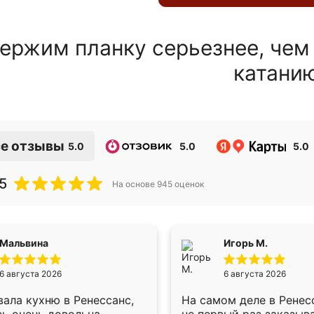
ержим планку серьезнее, чем
катани
е отзывы
5.0
5.0
5.0
5
На основе
945
оценок
Мальвина
Игорь М.
6 августа 2026
6 августа 2026
ала кухню в Ренессанс,
На самом деле в Ренес