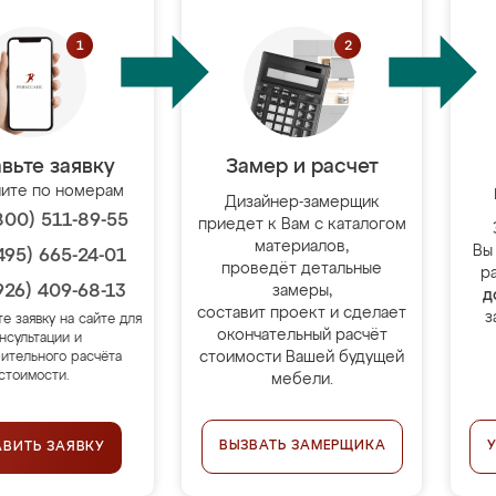
вьте заявку
Замер и расчет
ите по номерам
Дизайнер-замерщик
800) 511-89-55
приедет к Вам с каталогом
материалов,
Вы
495) 665-24-01
проведёт детальные
р
926) 409-68-13
замеры,
д
составит проект и сделает
з
те заявку на сайте для
окончательный расчёт
нсультации и
стоимости Вашей будущей
ительного расчёта
стоимости.
мебели.
ВЫЗВАТЬ ЗАМЕРЩИКА
АВИТЬ ЗАЯВКУ