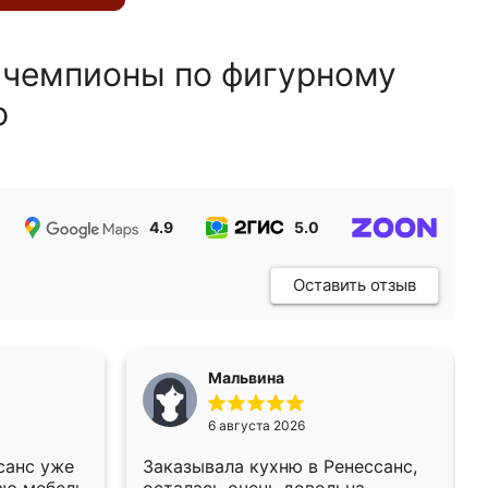
 чемпионы по фигурному
ю
4.9
5.0
5.0
Оставить отзыв
Мальвина
6 августа 2026
санс уже
Заказывала кухню в Ренессанс,