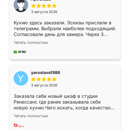
3 августа 2026
Кухню здесь заказали. Эскизы прислали в
телеграмм. Выбрали наиболее подходящий.
Согласовали день для замера. Через 3
недели кухня была уже готова. Остались
Читать полностью
довольны работой. Спасибо Ренессанс
мебель за качественную работу!
yaroslava1986
3 августа 2026
Заказала себе новый шкаф в студии
Ренессанс где ранее заказывала себе
новую кухню.Чего искать, когда качеством
вполне довольна. Служит кухня уже почти
Читать полностью
два года, нареканий нет.