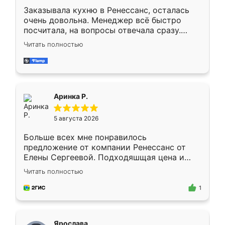
Заказывала кухню в Ренессанс, осталась
очень довольна. Менеджер всё быстро
посчитала, на вопросы отвечала сразу.
Замерщик приехал в субботу, подошёл к
Читать полностью
делу со всей ответственностью. Собрали
за день, ребята работали аккуратно, даже
пыли почти не было. Качество отличное,
ящики ходят плавно, ничего не скрипит.
Всё подошло как влитое.
Аринка Р.
5 августа 2026
Больше всех мне понравилось
предложение от компании Ренессанс от
Елены Сергеевой. Подходяшщая цена и
короткие сроки изготовления. Приехавший
Читать полностью
для замера сотрудник Владислав
предложил по моему эскизу самый
1
подходящий вариант шкафа. Немного его
видоизменил, получилось даже лучше, чем
я хотела.
Ярослава