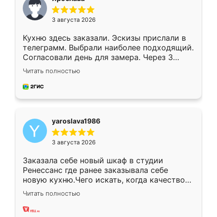
3 августа 2026
Кухню здесь заказали. Эскизы прислали в
телеграмм. Выбрали наиболее подходящий.
Согласовали день для замера. Через 3
недели кухня была уже готова. Остались
Читать полностью
довольны работой. Спасибо Ренессанс
мебель за качественную работу!
yaroslava1986
3 августа 2026
Заказала себе новый шкаф в студии
Ренессанс где ранее заказывала себе
новую кухню.Чего искать, когда качеством
вполне довольна. Служит кухня уже почти
Читать полностью
два года, нареканий нет.