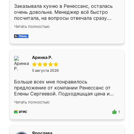
Заказывала кухню в Ренессанс, осталась
очень довольна. Менеджер всё быстро
посчитала, на вопросы отвечала сразу.
Замерщик приехал в субботу, подошёл к
Читать полностью
делу со всей ответственностью. Собрали
за день, ребята работали аккуратно, даже
пыли почти не было. Качество отличное,
ящики ходят плавно, ничего не скрипит.
Всё подошло как влитое.
Аринка Р.
5 августа 2026
Больше всех мне понравилось
предложение от компании Ренессанс от
Елены Сергеевой. Подходяшщая цена и
короткие сроки изготовления. Приехавший
Читать полностью
для замера сотрудник Владислав
предложил по моему эскизу самый
1
подходящий вариант шкафа. Немного его
видоизменил, получилось даже лучше, чем
я хотела.
Ярослава