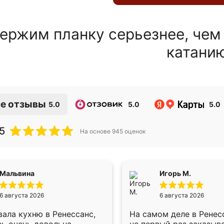
ержим планку серьезнее, чем
катани
е отзывы
5.0
5.0
5.0
5
На основе
945
оценок
Мальвина
Игорь М.
6 августа 2026
6 августа 2026
ала кухню в Ренессанс,
На самом деле в Ренес