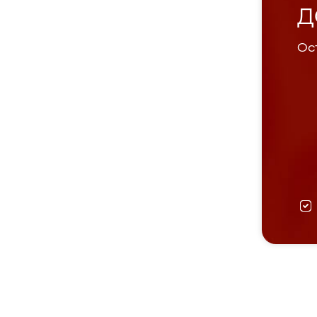
Д
Ост