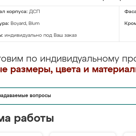
ал корпуса:
ДСП
Фаса
ура:
Boyard, Blum
Кром
ы:
индивидуально под Ваш заказ
товим по индивидуальному про
е размеры, цвета и материа
задаваемые вопросы
ма работы