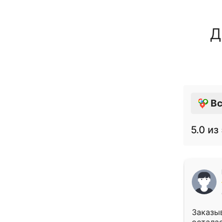
Д
Вс
5.0
из 
Заказыв