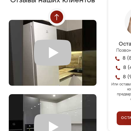
Отзывы наших клиентов
Оста
Позвон
8 (
8 (
8 (
Или оставь
ко
предвар
ОСТ