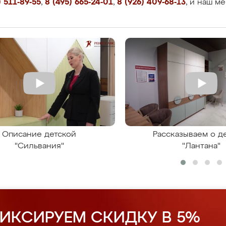
 511-89-55
,
8 (495) 665-24-01
,
8 (926) 409-68-13
, и наш м
Описание детской
Рассказываем о д
"Сильвания"
"Лантана"
ИКСИРУЕМ СКИДКУ В 5%