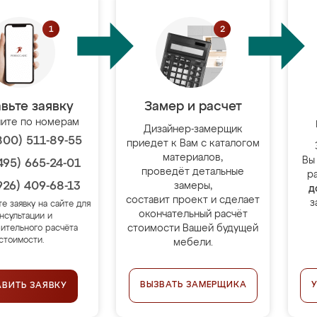
вьте заявку
Замер и расчет
ите по номерам
Дизайнер-замерщик
800) 511-89-55
приедет к Вам с каталогом
материалов,
Вы
495) 665-24-01
проведёт детальные
р
926) 409-68-13
замеры,
д
составит проект и сделает
з
те заявку на сайте для
окончательный расчёт
нсультации и
стоимости Вашей будущей
ительного расчёта
стоимости.
мебели.
ВЫЗВАТЬ ЗАМЕРЩИКА
АВИТЬ ЗАЯВКУ