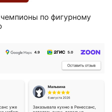
 чемпионы по фигурному
ю
4.9
5.0
5.0
Оставить отзыв
Мальвина
6 августа 2026
санс уже
Заказывала кухню в Ренессанс,