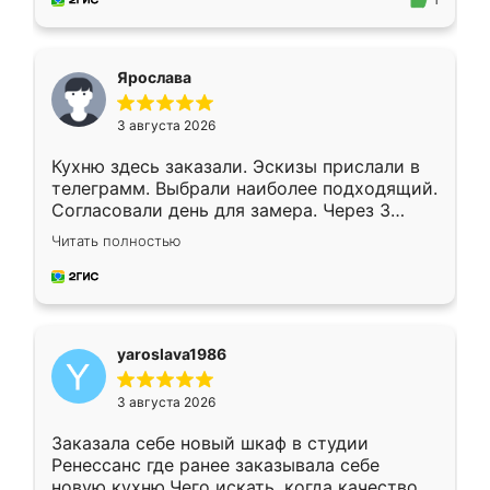
1
подходящий вариант шкафа. Немного его
видоизменил, получилось даже лучше, чем
я хотела.
Ярослава
3 августа 2026
Кухню здесь заказали. Эскизы прислали в
телеграмм. Выбрали наиболее подходящий.
Согласовали день для замера. Через 3
недели кухня была уже готова. Остались
Читать полностью
довольны работой. Спасибо Ренессанс
мебель за качественную работу!
yaroslava1986
3 августа 2026
Заказала себе новый шкаф в студии
Ренессанс где ранее заказывала себе
новую кухню.Чего искать, когда качеством