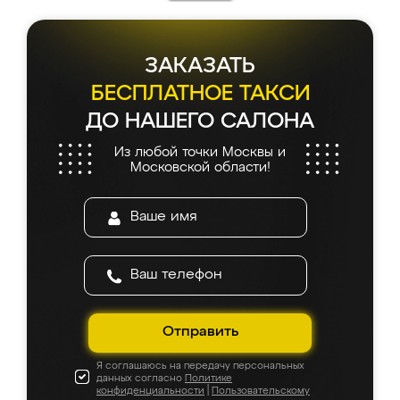
каких-либо доработок. Качеством осталась
довольна, все выглядит так, как и ожидала.
ЗАКАЗАТЬ
БЕСПЛАТНОЕ ТАКСИ
ДО НАШЕГО САЛОНА
Из любой точки Москвы и
Московской области!
Отправить
Я соглашаюсь на передачу персональных
данных согласно
Политике
конфиденциальности
|
Пользовательскому