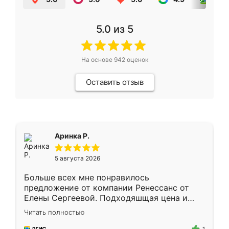
5.0
из 5
На основе
942
оценок
Оставить отзыв
Аринка Р.
5 августа 2026
Больше всех мне понравилось
предложение от компании Ренессанс от
Елены Сергеевой. Подходяшщая цена и
короткие сроки изготовления. Приехавший
Читать полностью
для замера сотрудник Владислав
предложил по моему эскизу самый