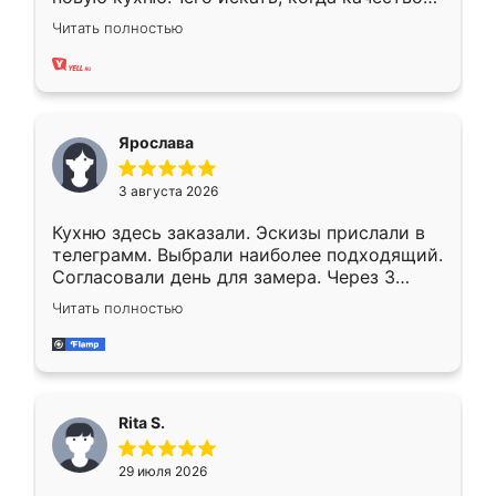
вполне довольна. Служит кухня уже почти
Читать полностью
два года, нареканий нет.
Ярослава
3 августа 2026
Кухню здесь заказали. Эскизы прислали в
телеграмм. Выбрали наиболее подходящий.
Согласовали день для замера. Через 3
недели кухня была уже готова. Остались
Читать полностью
довольны работой. Спасибо Ренессанс
мебель за качественную работу!
Rita S.
29 июля 2026