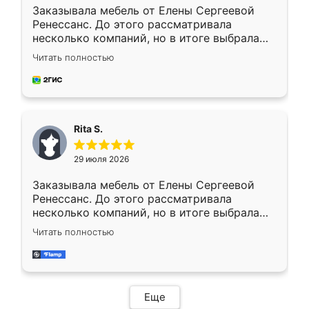
Заказывала мебель от Елены Сергеевой
Ренессанс. До этого рассматривала
несколько компаний, но в итоге выбрала
эту. Сначала обговорили условия, потом
Читать полностью
приехал замерщик, всё спокойно объяснил
и снял размеры. Изготовили в срок, с
доставкой тоже никаких проблем не
возникло. Сборку выполнили аккуратно,
мебель сразу встала на свое место без
Rita S.
каких-либо доработок. Качеством осталась
довольна, все выглядит так, как и ожидала.
29 июля 2026
Заказывала мебель от Елены Сергеевой
Ренессанс. До этого рассматривала
несколько компаний, но в итоге выбрала
эту. Сначала обговорили условия, потом
Читать полностью
приехал замерщик, всё спокойно объяснил
и снял размеры. Изготовили в срок, с
доставкой тоже никаких проблем не
возникло. Сборку выполнили аккуратно,
мебель сразу встала на свое место без
Еще