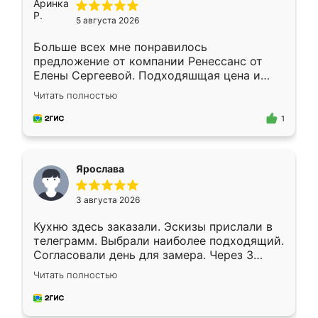
5 августа 2026
Больше всех мне понравилось
предложение от компании Ренессанс от
Елены Сергеевой. Подходяшщая цена и
короткие сроки изготовления. Приехавший
Читать полностью
для замера сотрудник Владислав
предложил по моему эскизу самый
1
подходящий вариант шкафа. Немного его
видоизменил, получилось даже лучше, чем
я хотела.
Ярослава
3 августа 2026
Кухню здесь заказали. Эскизы прислали в
телеграмм. Выбрали наиболее подходящий.
Согласовали день для замера. Через 3
недели кухня была уже готова. Остались
Читать полностью
довольны работой. Спасибо Ренессанс
мебель за качественную работу!