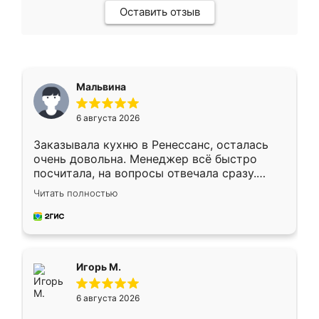
Оставить отзыв
Мальвина
6 августа 2026
Заказывала кухню в Ренессанс, осталась
очень довольна. Менеджер всё быстро
посчитала, на вопросы отвечала сразу.
Замерщик приехал в субботу, подошёл к
Читать полностью
делу со всей ответственностью. Собрали
за день, ребята работали аккуратно, даже
пыли почти не было. Качество отличное,
ящики ходят плавно, ничего не скрипит.
Всё подошло как влитое.
Игорь М.
6 августа 2026