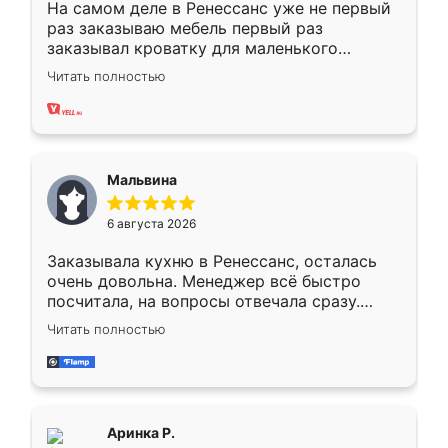
На самом деле в Ренессанс уже не первый
раз заказываю мебель первый раз
заказывал кроватку для маленького
ребёнка при его рождении ,во второй раз
Читать полностью
заказал шкаф-купе. По качеству очень
хорошее сборка достаточно быстрая,
также адекватные цены. До этого
сравнивал с разными конкурентами в этом
сегменте ,выбор у конкурентов куда
Мальвина
меньше, здесь же он более разнообразный.
Мне нравится ,если что-то потребуется из
6 августа 2026
мебели буду заказывать только здесь.
Заказывала кухню в Ренессанс, осталась
очень довольна. Менеджер всё быстро
посчитала, на вопросы отвечала сразу.
Замерщик приехал в субботу, подошёл к
Читать полностью
делу со всей ответственностью. Собрали
за день, ребята работали аккуратно, даже
пыли почти не было. Качество отличное,
ящики ходят плавно, ничего не скрипит.
Всё подошло как влитое.
Аринка Р.