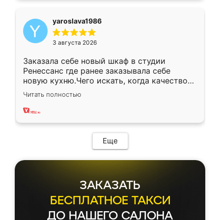
yaroslava1986
3 августа 2026
Заказала себе новый шкаф в студии
Ренессанс где ранее заказывала себе
новую кухню.Чего искать, когда качеством
вполне довольна. Служит кухня уже почти
Читать полностью
два года, нареканий нет.
Еще
ЗАКАЗАТЬ
БЕСПЛАТНОЕ ТАКСИ
ДО НАШЕГО САЛОНА