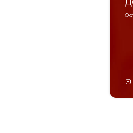
Д
Ост