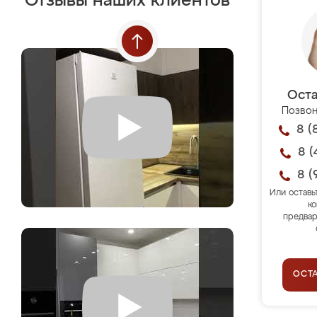
Отзывы наших клиентов
Оста
Позвон
8 (
8 (
8 (
Или оставь
ко
предвар
ОСТ