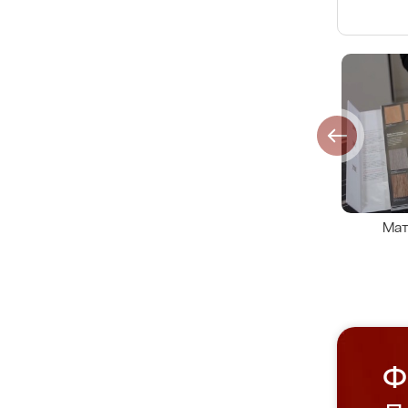
Мат
Ф