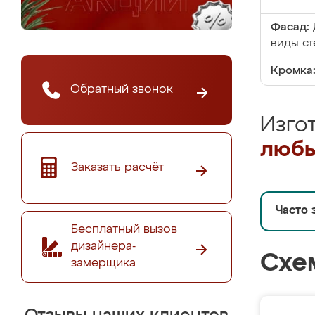
Фасад:
виды ст
Кромка
Обратный звонок
Изго
любы
Заказать расчёт
Часто 
Бесплатный вызов
дизайнера-
Схе
замерщика