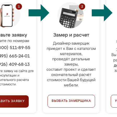
вьте заявку
Замер и расчет
ите по номерам
Дизайнер-замерщик
800) 511-89-55
приедет к Вам с каталогом
материалов,
Вы
495) 665-24-01
проведёт детальные
р
926) 409-68-13
замеры,
д
составит проект и сделает
з
те заявку на сайте для
окончательный расчёт
нсультации и
стоимости Вашей будущей
ительного расчёта
стоимости.
мебели.
ВЫЗВАТЬ ЗАМЕРЩИКА
АВИТЬ ЗАЯВКУ