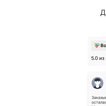
Д
Вс
5.0
из 
Заказыв
осталас