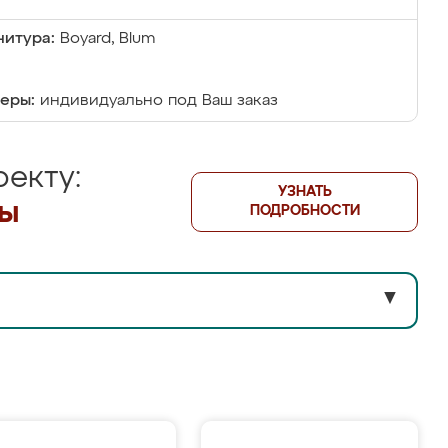
итура:
Boyard, Blum
еры:
индивидуально под Ваш заказ
екту:
УЗНАТЬ
лы
ПОДРОБНОСТИ
▼