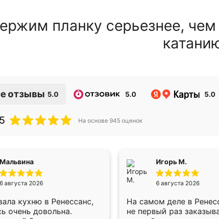
ержим планку серьезнее, чем
катани
е отзывы
5.0
5.0
5.0
5
На основе
945
оценок
Мальвина
Игорь М.
6 августа 2026
6 августа 2026
ала кухню в Ренессанс,
На самом деле в Ренес
ь очень довольна.
не первый раз заказыв