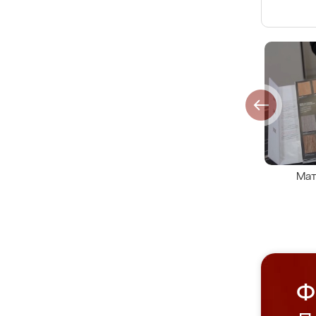
Мат
Ф