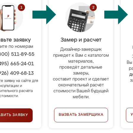
вьте заявку
Замер и расчет
ите по номерам
Дизайнер-замерщик
800) 511-89-55
приедет к Вам с каталогом
материалов,
Вы
495) 665-24-01
проведёт детальные
р
926) 409-68-13
замеры,
д
составит проект и сделает
з
те заявку на сайте для
окончательный расчёт
нсультации и
стоимости Вашей будущей
ительного расчёта
стоимости.
мебели.
ВЫЗВАТЬ ЗАМЕРЩИКА
АВИТЬ ЗАЯВКУ