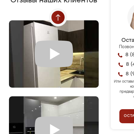
Отзывы наших клиентов
Оста
Позвон
8 (
8 (
8 (
Или оставь
ко
предвар
ОСТ