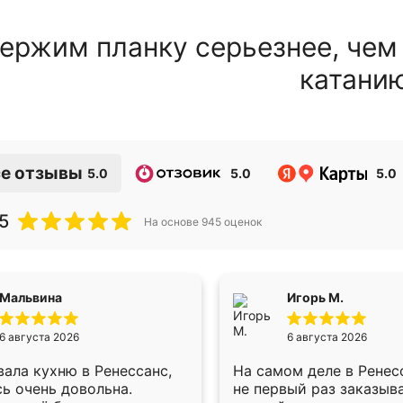
ержим планку серьезнее, чем
катани
е отзывы
5.0
5.0
5.0
5
На основе
945
оценок
Мальвина
Игорь М.
6 августа 2026
6 августа 2026
ала кухню в Ренессанс,
На самом деле в Ренес
ь очень довольна.
не первый раз заказыв