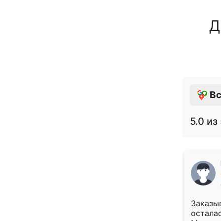
Д
Вс
5.0
из 
Заказыв
осталас