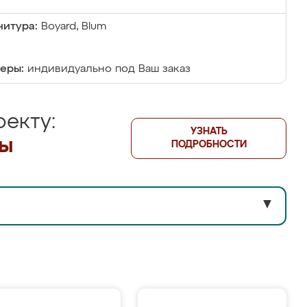
итура:
Boyard, Blum
еры:
индивидуально под Ваш заказ
екту:
УЗНАТЬ
лы
ПОДРОБНОСТИ
▼