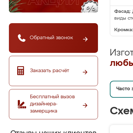
Фасад:
виды ст
Кромка
Обратный звонок
Изго
любы
Заказать расчёт
Часто 
Бесплатный вызов
дизайнера-
Схе
замерщика