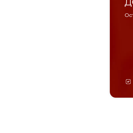
Д
Ост