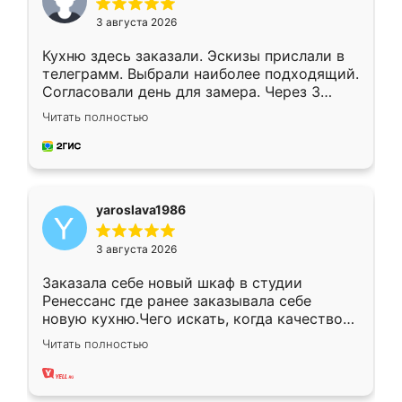
3 августа 2026
Кухню здесь заказали. Эскизы прислали в
телеграмм. Выбрали наиболее подходящий.
Согласовали день для замера. Через 3
недели кухня была уже готова. Остались
Читать полностью
довольны работой. Спасибо Ренессанс
мебель за качественную работу!
yaroslava1986
3 августа 2026
Заказала себе новый шкаф в студии
Ренессанс где ранее заказывала себе
новую кухню.Чего искать, когда качеством
вполне довольна. Служит кухня уже почти
Читать полностью
два года, нареканий нет.