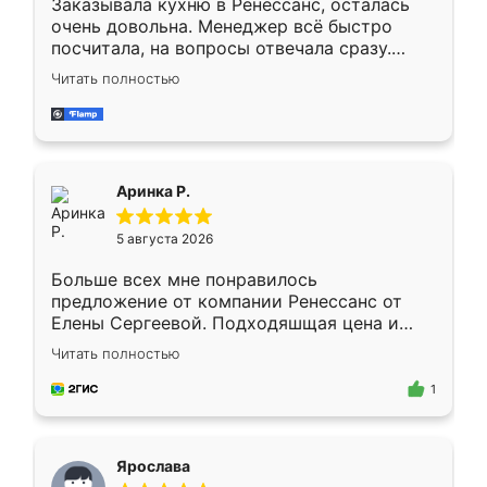
Заказывала кухню в Ренессанс, осталась
очень довольна. Менеджер всё быстро
посчитала, на вопросы отвечала сразу.
Замерщик приехал в субботу, подошёл к
Читать полностью
делу со всей ответственностью. Собрали
за день, ребята работали аккуратно, даже
пыли почти не было. Качество отличное,
ящики ходят плавно, ничего не скрипит.
Всё подошло как влитое.
Аринка Р.
5 августа 2026
Больше всех мне понравилось
предложение от компании Ренессанс от
Елены Сергеевой. Подходяшщая цена и
короткие сроки изготовления. Приехавший
Читать полностью
для замера сотрудник Владислав
предложил по моему эскизу самый
1
подходящий вариант шкафа. Немного его
видоизменил, получилось даже лучше, чем
я хотела.
Ярослава