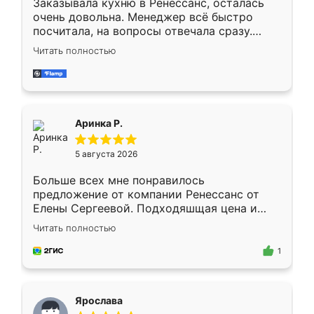
Заказывала кухню в Ренессанс, осталась
очень довольна. Менеджер всё быстро
посчитала, на вопросы отвечала сразу.
Замерщик приехал в субботу, подошёл к
Читать полностью
делу со всей ответственностью. Собрали
за день, ребята работали аккуратно, даже
пыли почти не было. Качество отличное,
ящики ходят плавно, ничего не скрипит.
Всё подошло как влитое.
Аринка Р.
5 августа 2026
Больше всех мне понравилось
предложение от компании Ренессанс от
Елены Сергеевой. Подходяшщая цена и
короткие сроки изготовления. Приехавший
Читать полностью
для замера сотрудник Владислав
предложил по моему эскизу самый
1
подходящий вариант шкафа. Немного его
видоизменил, получилось даже лучше, чем
я хотела.
Ярослава