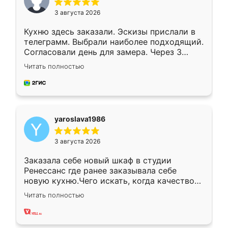
3 августа 2026
Кухню здесь заказали. Эскизы прислали в
телеграмм. Выбрали наиболее подходящий.
Согласовали день для замера. Через 3
недели кухня была уже готова. Остались
Читать полностью
довольны работой. Спасибо Ренессанс
мебель за качественную работу!
yaroslava1986
3 августа 2026
Заказала себе новый шкаф в студии
Ренессанс где ранее заказывала себе
новую кухню.Чего искать, когда качеством
вполне довольна. Служит кухня уже почти
Читать полностью
два года, нареканий нет.