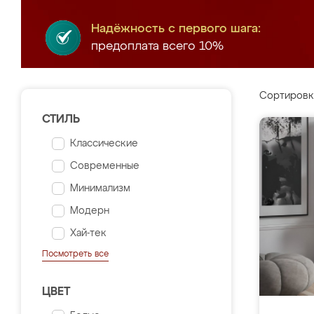
Надёжность с первого шага:
предоплата всего 10%
Сортировк
СТИЛЬ
Классические
Современные
Минимализм
Модерн
Хай-тек
Посмотреть все
ЦВЕТ