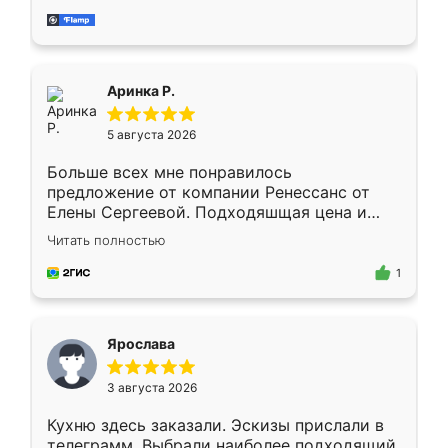
за день, ребята работали аккуратно, даже
пыли почти не было. Качество отличное,
ящики ходят плавно, ничего не скрипит.
Всё подошло как влитое.
Аринка Р.
5 августа 2026
Больше всех мне понравилось
предложение от компании Ренессанс от
Елены Сергеевой. Подходяшщая цена и
короткие сроки изготовления. Приехавший
Читать полностью
для замера сотрудник Владислав
предложил по моему эскизу самый
1
подходящий вариант шкафа. Немного его
видоизменил, получилось даже лучше, чем
я хотела.
Ярослава
3 августа 2026
Кухню здесь заказали. Эскизы прислали в
телеграмм. Выбрали наиболее подходящий.