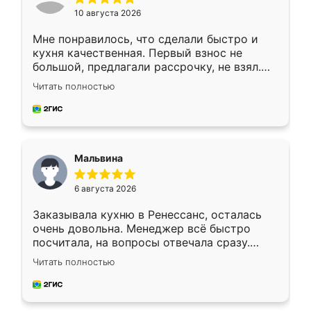
10 августа 2026
Мне понравилось, что сделали быстро и
кухня качественная. Первый взнос не
большой, предлагали рассрочку, не взял.
Ждал меньше месяца, сборщик с прямыми
Читать полностью
руками. По цене вышло адекватно.
Рекомендую!
Мальвина
6 августа 2026
Заказывала кухню в Ренессанс, осталась
очень довольна. Менеджер всё быстро
посчитала, на вопросы отвечала сразу.
Замерщик приехал в субботу, подошёл к
Читать полностью
делу со всей ответственностью. Собрали
за день, ребята работали аккуратно, даже
пыли почти не было. Качество отличное,