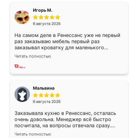
ящики ходят плавно, ничего не скрипит.
Всё подошло как влитое.
Игорь М.
6 августа 2026
На самом деле в Ренессанс уже не первый
раз заказываю мебель первый раз
заказывал кроватку для маленького
ребёнка при его рождении ,во второй раз
Читать полностью
заказал шкаф-купе. По качеству очень
хорошее сборка достаточно быстрая,
также адекватные цены. До этого
сравнивал с разными конкурентами в этом
сегменте ,выбор у конкурентов куда
Мальвина
меньше, здесь же он более разнообразный.
Мне нравится ,если что-то потребуется из
6 августа 2026
мебели буду заказывать только здесь.
Заказывала кухню в Ренессанс, осталась
очень довольна. Менеджер всё быстро
посчитала, на вопросы отвечала сразу.
Замерщик приехал в субботу, подошёл к
Читать полностью
делу со всей ответственностью. Собрали