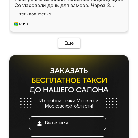
Согласовали день для замера. Через 3
недели кухня была уже готова. Остались
Читать полностью
довольны работой. Спасибо Ренессанс
мебель за качественную работу!
Еще
ЗАКАЗАТЬ
БЕСПЛАТНОЕ ТАКСИ
ДО НАШЕГО САЛОНА
Из любой точки Москвы и
Московской области!