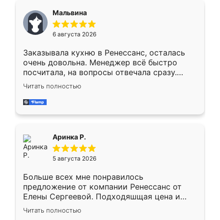
сегменте ,выбор у конкурентов куда
Мальвина
меньше, здесь же он более разнообразный.
Мне нравится ,если что-то потребуется из
6 августа 2026
мебели буду заказывать только здесь.
Заказывала кухню в Ренессанс, осталась
очень довольна. Менеджер всё быстро
посчитала, на вопросы отвечала сразу.
Замерщик приехал в субботу, подошёл к
Читать полностью
делу со всей ответственностью. Собрали
за день, ребята работали аккуратно, даже
пыли почти не было. Качество отличное,
ящики ходят плавно, ничего не скрипит.
Всё подошло как влитое.
Аринка Р.
5 августа 2026
Больше всех мне понравилось
предложение от компании Ренессанс от
Елены Сергеевой. Подходяшщая цена и
короткие сроки изготовления. Приехавший
Читать полностью
для замера сотрудник Владислав