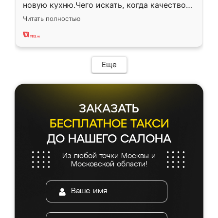
новую кухню.Чего искать, когда качеством
вполне довольна. Служит кухня уже почти
Читать полностью
два года, нареканий нет.
Еще
ЗАКАЗАТЬ
БЕСПЛАТНОЕ ТАКСИ
ДО НАШЕГО САЛОНА
Из любой точки Москвы и
Московской области!