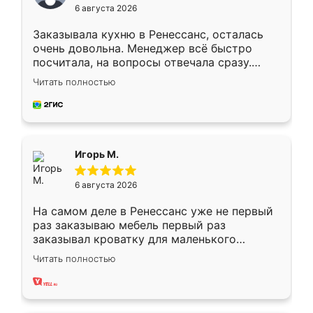
6 августа 2026
Заказывала кухню в Ренессанс, осталась
очень довольна. Менеджер всё быстро
посчитала, на вопросы отвечала сразу.
Замерщик приехал в субботу, подошёл к
Читать полностью
делу со всей ответственностью. Собрали
за день, ребята работали аккуратно, даже
пыли почти не было. Качество отличное,
ящики ходят плавно, ничего не скрипит.
Всё подошло как влитое.
Игорь М.
6 августа 2026
На самом деле в Ренессанс уже не первый
раз заказываю мебель первый раз
заказывал кроватку для маленького
ребёнка при его рождении ,во второй раз
Читать полностью
заказал шкаф-купе. По качеству очень
хорошее сборка достаточно быстрая,
также адекватные цены. До этого
сравнивал с разными конкурентами в этом