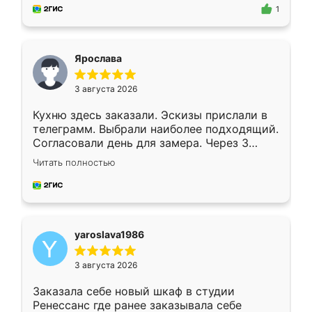
предложил по моему эскизу самый
1
подходящий вариант шкафа. Немного его
видоизменил, получилось даже лучше, чем
я хотела.
Ярослава
3 августа 2026
Кухню здесь заказали. Эскизы прислали в
телеграмм. Выбрали наиболее подходящий.
Согласовали день для замера. Через 3
недели кухня была уже готова. Остались
Читать полностью
довольны работой. Спасибо Ренессанс
мебель за качественную работу!
yaroslava1986
3 августа 2026
Заказала себе новый шкаф в студии
Ренессанс где ранее заказывала себе