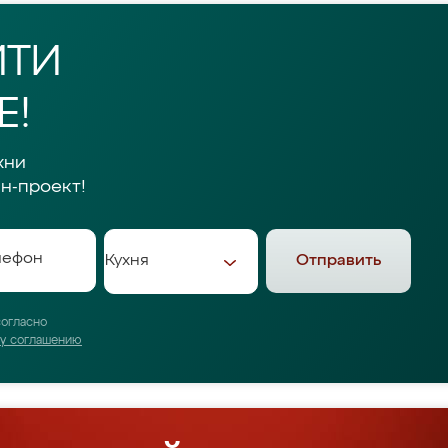
ЙТИ
Е!
хни
н-проект!
Отправить
согласно
му соглашению