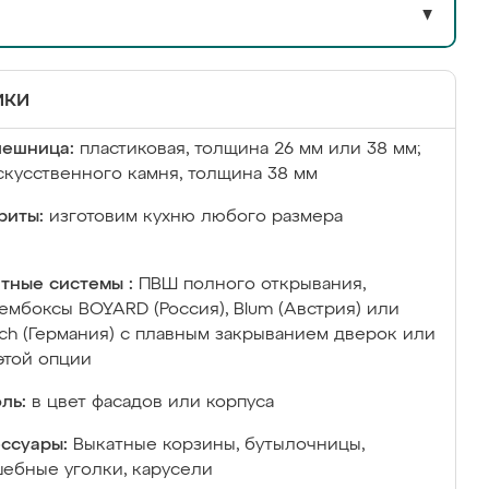
▼
ики
лешница:
пластиковая, толщина 26 мм или 38 мм;
скусственного камня, толщина 38 мм
риты:
изготовим кухню любого размера
тные системы :
ПВШ полного открывания,
ембоксы BOYARD (Россия), Blum (Австрия) или
ich (Германия) с плавным закрыванием дверок или
этой опции
ль:
в цвет фасадов или корпуса
ссуары:
Выкатные корзины, бутылочницы,
ебные уголки, карусели