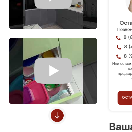
Оста
Позвон
8 (
8 (
8 (
Или оставь
ко
предвар
ОСТ
Ваша