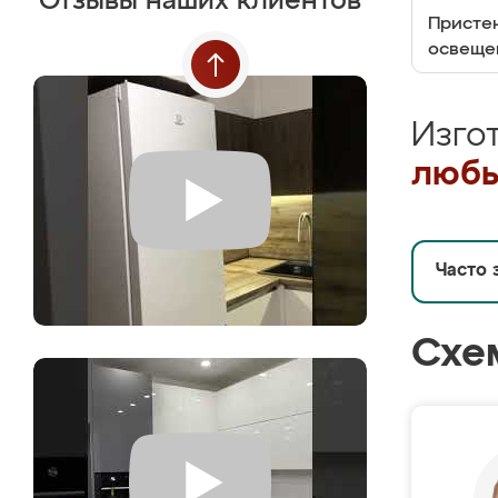
Отзывы наших клиентов
Пристен
освеще
Изго
любы
Часто 
Схе