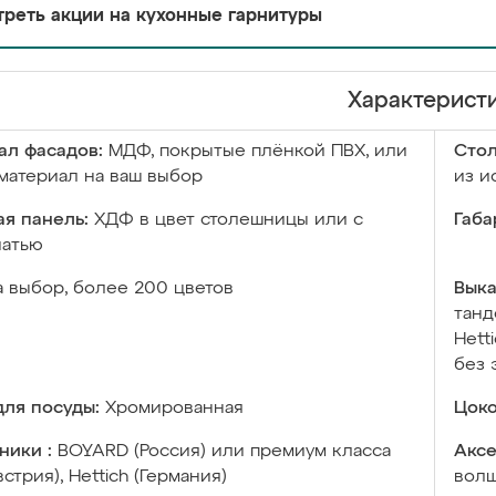
реть акции на кухонные гарнитуры
Характерист
ал фасадов:
МДФ, покрытые плёнкой ПВХ, или
Сто
материал на ваш выбор
из и
я панель:
ХДФ в цвет столешницы или с
Габа
чатью
а выбор, более 200 цветов
Выка
танд
Hett
без 
ля посуды:
Хромированная
Цоко
ники :
BOYARD (Россия) или премиум класса
Аксе
встрия), Hettich (Германия)
волш