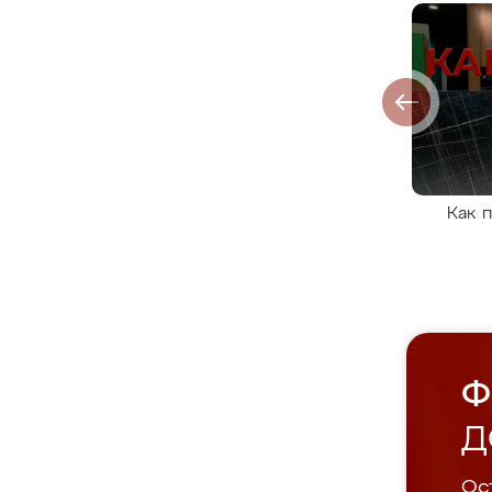
Как 
Ф
Д
Ост