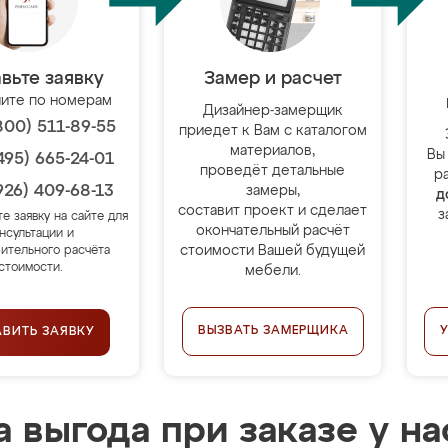
вьте заявку
Замер и расчет
ите по номерам
Дизайнер-замерщик
800) 511-89-55
приедет к Вам с каталогом
материалов,
Вы
495) 665-24-01
проведёт детальные
р
926) 409-68-13
замеры,
д
составит проект и сделает
з
те заявку на сайте для
окончательный расчёт
нсультации и
стоимости Вашей будущей
ительного расчёта
стоимости.
мебели.
ВЫЗВАТЬ ЗАМЕРЩИКА
АВИТЬ ЗАЯВКУ
 выгода при заказе у на