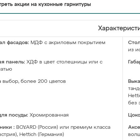
реть акции на кухонные гарнитуры
Характерист
ал фасадов:
МДФ с акриловым покрытием
Сто
из и
я панель:
ХДФ в цвет столешницы или с
Габа
чатью
а выбор, более 200 цветов
Выка
танд
Hett
без 
ля посуды:
Хромированная
Цоко
ники :
BOYARD (Россия) или премиум класса
Аксе
встрия), Hettich (Германия)
волш