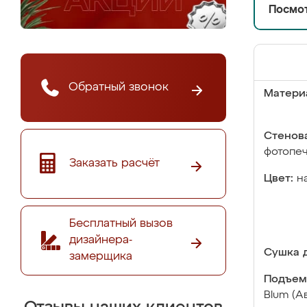
Посмот
Обратный звонок
Матери
Стенова
фотопе
Заказать расчёт
Цвет:
н
Бесплатный вызов
дизайнера-
Сушка д
замерщика
Подъем
Blum (А