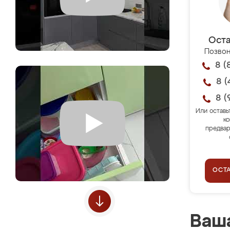
Оста
Позвон
8 (
8 (
8 (
Или оставь
ко
предвар
ОСТ
Ваша