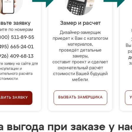
вьте заявку
Замер и расчет
ите по номерам
Дизайнер-замерщик
800) 511-89-55
приедет к Вам с каталогом
материалов,
Вы
495) 665-24-01
проведёт детальные
р
926) 409-68-13
замеры,
д
составит проект и сделает
з
те заявку на сайте для
окончательный расчёт
нсультации и
стоимости Вашей будущей
ительного расчёта
стоимости.
мебели.
ВЫЗВАТЬ ЗАМЕРЩИКА
АВИТЬ ЗАЯВКУ
 выгода при заказе у на