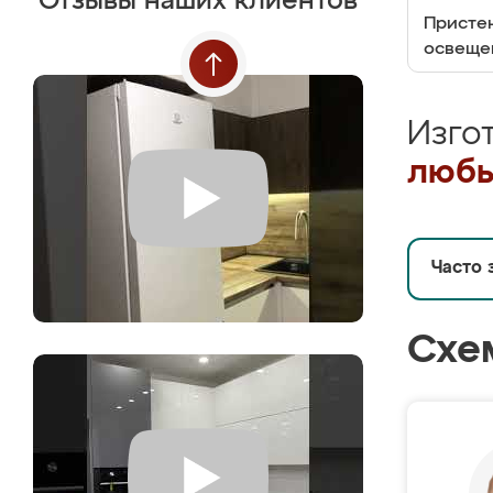
Отзывы наших клиентов
Пристен
освеще
Изго
любы
Часто 
Схе