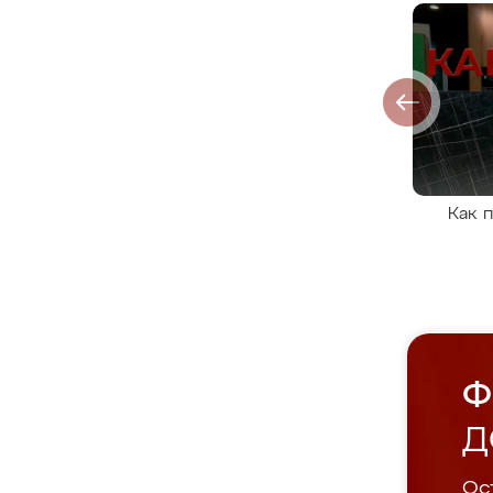
Как 
Ф
Д
Ост