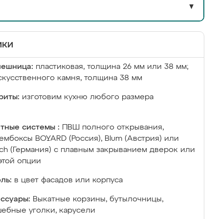
▼
ики
лешница:
пластиковая, толщина 26 мм или 38 мм;
скусственного камня, толщина 38 мм
риты:
изготовим кухню любого размера
тные системы :
ПВШ полного открывания,
ембоксы BOYARD (Россия), Blum (Австрия) или
ich (Германия) с плавным закрыванием дверок или
этой опции
ль:
в цвет фасадов или корпуса
ссуары:
Выкатные корзины, бутылочницы,
ебные уголки, карусели