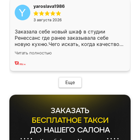
yaroslava1986
3 августа 2026
Заказала себе новый шкаф в студии
Ренессанс где ранее заказывала себе
новую кухню.Чего искать, когда качеством
вполне довольна. Служит кухня уже почти
Читать полностью
два года, нареканий нет.
Еще
ЗАКАЗАТЬ
БЕСПЛАТНОЕ ТАКСИ
ДО НАШЕГО САЛОНА