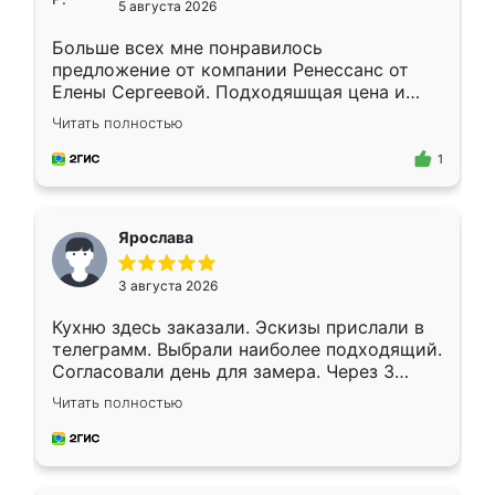
5 августа 2026
Больше всех мне понравилось
предложение от компании Ренессанс от
Елены Сергеевой. Подходяшщая цена и
короткие сроки изготовления. Приехавший
Читать полностью
для замера сотрудник Владислав
предложил по моему эскизу самый
1
подходящий вариант шкафа. Немного его
видоизменил, получилось даже лучше, чем
я хотела.
Ярослава
3 августа 2026
Кухню здесь заказали. Эскизы прислали в
телеграмм. Выбрали наиболее подходящий.
Согласовали день для замера. Через 3
недели кухня была уже готова. Остались
Читать полностью
довольны работой. Спасибо Ренессанс
мебель за качественную работу!