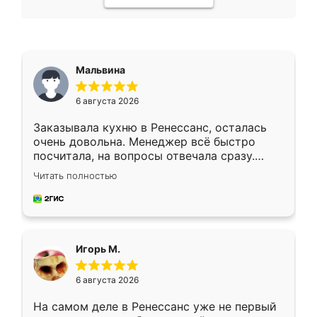
Мальвина
6 августа 2026
Заказывала кухню в Ренессанс, осталась
очень довольна. Менеджер всё быстро
посчитала, на вопросы отвечала сразу.
Замерщик приехал в субботу, подошёл к
Читать полностью
делу со всей ответственностью. Собрали
за день, ребята работали аккуратно, даже
пыли почти не было. Качество отличное,
ящики ходят плавно, ничего не скрипит.
Всё подошло как влитое.
Игорь М.
6 августа 2026
На самом деле в Ренессанс уже не первый