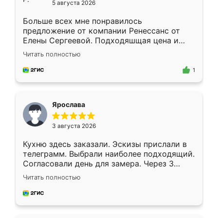
5 августа 2026
Больше всех мне понравилось
предложение от компании Ренессанс от
Елены Сергеевой. Подходяшщая цена и
короткие сроки изготовления. Приехавший
Читать полностью
для замера сотрудник Владислав
предложил по моему эскизу самый
1
подходящий вариант шкафа. Немного его
видоизменил, получилось даже лучше, чем
я хотела.
Ярослава
3 августа 2026
Кухню здесь заказали. Эскизы прислали в
телеграмм. Выбрали наиболее подходящий.
Согласовали день для замера. Через 3
недели кухня была уже готова. Остались
Читать полностью
довольны работой. Спасибо Ренессанс
мебель за качественную работу!