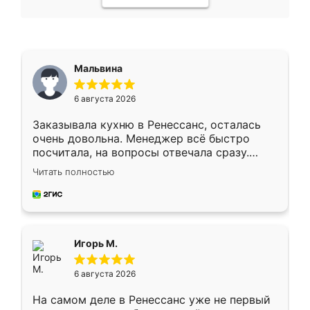
Мальвина
6 августа 2026
Заказывала кухню в Ренессанс, осталась
очень довольна. Менеджер всё быстро
посчитала, на вопросы отвечала сразу.
Замерщик приехал в субботу, подошёл к
Читать полностью
делу со всей ответственностью. Собрали
за день, ребята работали аккуратно, даже
пыли почти не было. Качество отличное,
ящики ходят плавно, ничего не скрипит.
Всё подошло как влитое.
Игорь М.
6 августа 2026
На самом деле в Ренессанс уже не первый