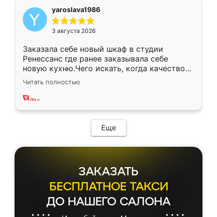
yaroslava1986
3 августа 2026
Заказала себе новый шкаф в студии
Ренессанс где ранее заказывала себе
новую кухню.Чего искать, когда качеством
вполне довольна. Служит кухня уже почти
Читать полностью
два года, нареканий нет.
Еще
ЗАКАЗАТЬ
БЕСПЛАТНОЕ ТАКСИ
ДО НАШЕГО САЛОНА