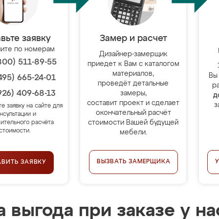
вьте заявку
Замер и расчет
ите по номерам
Дизайнер-замерщик
800) 511-89-55
приедет к Вам с каталогом
материалов,
Вы
495) 665-24-01
проведёт детальные
р
926) 409-68-13
замеры,
д
составит проект и сделает
з
те заявку на сайте для
окончательный расчёт
нсультации и
стоимости Вашей будущей
ительного расчёта
стоимости.
мебели.
ВЫЗВАТЬ ЗАМЕРЩИКА
АВИТЬ ЗАЯВКУ
 выгода при заказе у на