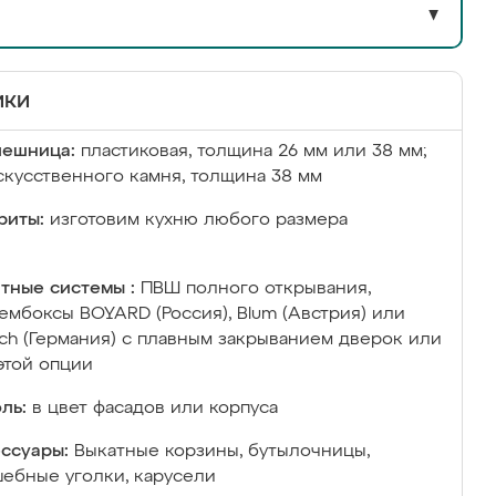
▼
ики
лешница:
пластиковая, толщина 26 мм или 38 мм;
скусственного камня, толщина 38 мм
риты:
изготовим кухню любого размера
тные системы :
ПВШ полного открывания,
ембоксы BOYARD (Россия), Blum (Австрия) или
ich (Германия) с плавным закрыванием дверок или
этой опции
ль:
в цвет фасадов или корпуса
ссуары:
Выкатные корзины, бутылочницы,
ебные уголки, карусели