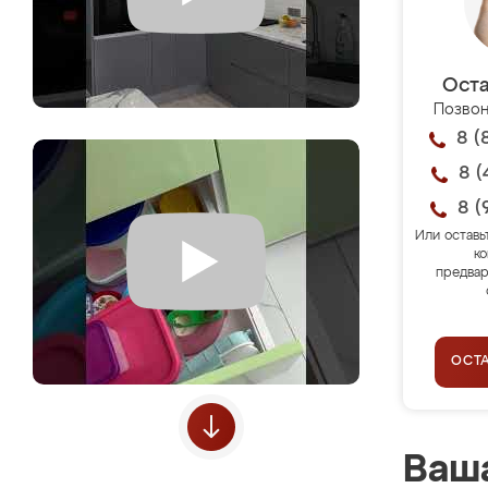
Оста
Позвон
8 (
8 (
8 (
Или оставь
ко
предвар
ОСТ
Ваша