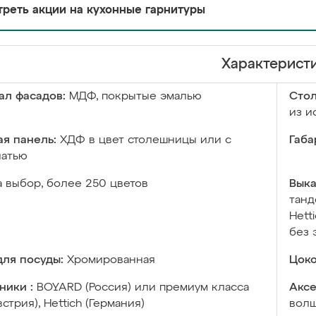
реть акции на кухонные гарнитуры
Характерист
ал фасадов:
МДФ, покрытые эмалью
Сто
из и
я панель:
ХДФ в цвет столешницы или с
Габа
чатью
а выбор, более 250 цветов
Выка
танд
Hett
без 
ля посуды:
Хромированная
Цоко
ники :
BOYARD (Россия) или премиум класса
Аксе
встрия), Hettich (Германия)
волш