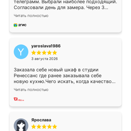
телеграмм. Выбрали наиболее подходящий.
Согласовали день для замера. Через 3
недели кухня была уже готова. Остались
Читать полностью
довольны работой. Спасибо Ренессанс
мебель за качественную работу!
yaroslava1986
3 августа 2026
Заказала себе новый шкаф в студии
Ренессанс где ранее заказывала себе
новую кухню.Чего искать, когда качеством
вполне довольна. Служит кухня уже почти
Читать полностью
два года, нареканий нет.
Ярослава