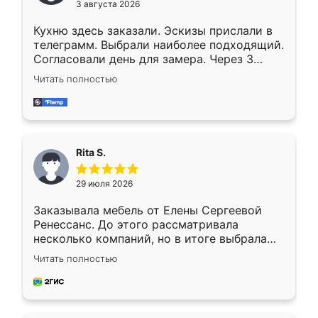
3 августа 2026
Кухню здесь заказали. Эскизы прислали в
телеграмм. Выбрали наиболее подходящий.
Согласовали день для замера. Через 3
недели кухня была уже готова. Остались
Читать полностью
довольны работой. Спасибо Ренессанс
мебель за качественную работу!
Rita S.
29 июля 2026
Заказывала мебель от Елены Сергеевой
Ренессанс. До этого рассматривала
несколько компаний, но в итоге выбрала
эту. Сначала обговорили условия, потом
Читать полностью
приехал замерщик, всё спокойно объяснил
и снял размеры. Изготовили в срок, с
доставкой тоже никаких проблем не
возникло. Сборку выполнили аккуратно,