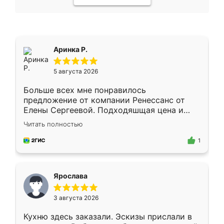
Аринка Р.
5 августа 2026
Больше всех мне понравилось
предложение от компании Ренессанс от
Елены Сергеевой. Подходяшщая цена и
короткие сроки изготовления. Приехавший
Читать полностью
для замера сотрудник Владислав
предложил по моему эскизу самый
1
подходящий вариант шкафа. Немного его
видоизменил, получилось даже лучше, чем
я хотела.
Ярослава
3 августа 2026
Кухню здесь заказали. Эскизы прислали в