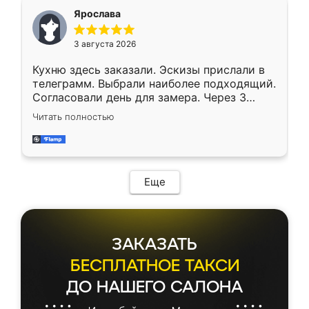
Ярослава
3 августа 2026
Кухню здесь заказали. Эскизы прислали в
телеграмм. Выбрали наиболее подходящий.
Согласовали день для замера. Через 3
недели кухня была уже готова. Остались
Читать полностью
довольны работой. Спасибо Ренессанс
мебель за качественную работу!
Еще
ЗАКАЗАТЬ
БЕСПЛАТНОЕ ТАКСИ
ДО НАШЕГО САЛОНА