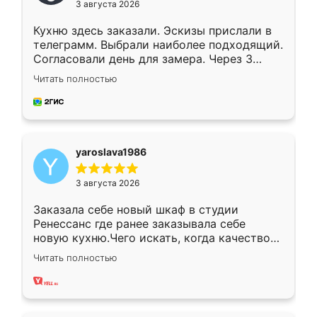
3 августа 2026
Кухню здесь заказали. Эскизы прислали в
телеграмм. Выбрали наиболее подходящий.
Согласовали день для замера. Через 3
недели кухня была уже готова. Остались
Читать полностью
довольны работой. Спасибо Ренессанс
мебель за качественную работу!
yaroslava1986
3 августа 2026
Заказала себе новый шкаф в студии
Ренессанс где ранее заказывала себе
новую кухню.Чего искать, когда качеством
вполне довольна. Служит кухня уже почти
Читать полностью
два года, нареканий нет.