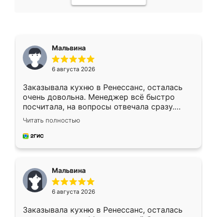
Мальвина
6 августа 2026
Заказывала кухню в Ренессанс, осталась
очень довольна. Менеджер всё быстро
посчитала, на вопросы отвечала сразу.
Замерщик приехал в субботу, подошёл к
Читать полностью
делу со всей ответственностью. Собрали
за день, ребята работали аккуратно, даже
пыли почти не было. Качество отличное,
ящики ходят плавно, ничего не скрипит.
Всё подошло как влитое.
Мальвина
6 августа 2026
Заказывала кухню в Ренессанс, осталась