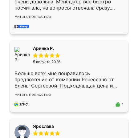
очень довольна. Менеджер всё быстро
посчитала, на вопросы отвечала сразу.
Замерщик приехал в субботу, подошёл к
Читать полностью
делу со всей ответственностью. Собрали
за день, ребята работали аккуратно, даже
пыли почти не было. Качество отличное,
ящики ходят плавно, ничего не скрипит.
Всё подошло как влитое.
Аринка Р.
5 августа 2026
Больше всех мне понравилось
предложение от компании Ренессанс от
Елены Сергеевой. Подходяшщая цена и
короткие сроки изготовления. Приехавший
Читать полностью
для замера сотрудник Владислав
предложил по моему эскизу самый
1
подходящий вариант шкафа. Немного его
видоизменил, получилось даже лучше, чем
я хотела.
Ярослава