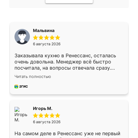
Мальвина
6 августа 2026
Заказывала кухню в Ренессанс, осталась
очень довольна. Менеджер всё быстро
посчитала, на вопросы отвечала сразу.
Замерщик приехал в субботу, подошёл к
Читать полностью
делу со всей ответственностью. Собрали
за день, ребята работали аккуратно, даже
пыли почти не было. Качество отличное,
ящики ходят плавно, ничего не скрипит.
Всё подошло как влитое.
Игорь М.
6 августа 2026
На самом деле в Ренессанс уже не первый