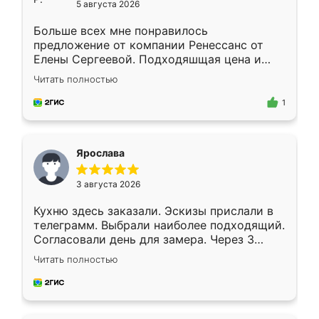
5 августа 2026
Больше всех мне понравилось
предложение от компании Ренессанс от
Елены Сергеевой. Подходяшщая цена и
короткие сроки изготовления. Приехавший
Читать полностью
для замера сотрудник Владислав
предложил по моему эскизу самый
1
подходящий вариант шкафа. Немного его
видоизменил, получилось даже лучше, чем
я хотела.
Ярослава
3 августа 2026
Кухню здесь заказали. Эскизы прислали в
телеграмм. Выбрали наиболее подходящий.
Согласовали день для замера. Через 3
недели кухня была уже готова. Остались
Читать полностью
довольны работой. Спасибо Ренессанс
мебель за качественную работу!