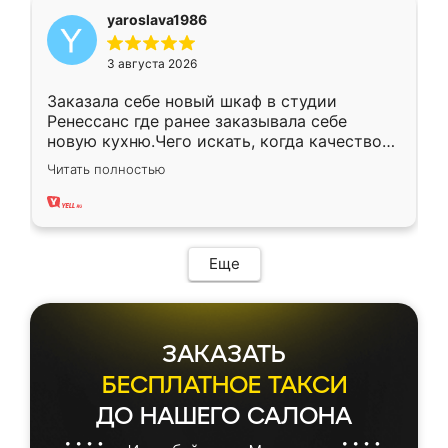
yaroslava1986
3 августа 2026
Заказала себе новый шкаф в студии
Ренессанс где ранее заказывала себе
новую кухню.Чего искать, когда качеством
вполне довольна. Служит кухня уже почти
Читать полностью
два года, нареканий нет.
Еще
ЗАКАЗАТЬ
БЕСПЛАТНОЕ ТАКСИ
ДО НАШЕГО САЛОНА