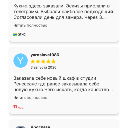
Кухню здесь заказали. Эскизы прислали в
телеграмм. Выбрали наиболее подходящий.
Согласовали день для замера. Через 3
недели кухня была уже готова. Остались
Читать полностью
довольны работой. Спасибо Ренессанс
мебель за качественную работу!
yaroslava1986
3 августа 2026
Заказала себе новый шкаф в студии
Ренессанс где ранее заказывала себе
новую кухню.Чего искать, когда качеством
вполне довольна. Служит кухня уже почти
Читать полностью
два года, нареканий нет.
Ярослава