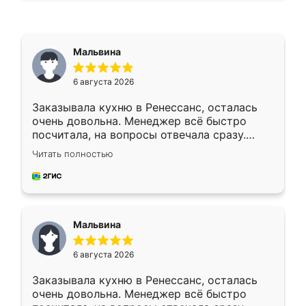
Мальвина
6 августа 2026
Заказывала кухню в Ренессанс, осталась
очень довольна. Менеджер всё быстро
посчитала, на вопросы отвечала сразу.
Замерщик приехал в субботу, подошёл к
Читать полностью
делу со всей ответственностью. Собрали
за день, ребята работали аккуратно, даже
пыли почти не было. Качество отличное,
ящики ходят плавно, ничего не скрипит.
Всё подошло как влитое.
Мальвина
6 августа 2026
Заказывала кухню в Ренессанс, осталась
очень довольна. Менеджер всё быстро