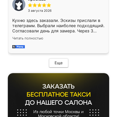
3 августа 2026
Кухню здесь заказали. Эскизы прислали в
телеграмм. Выбрали наиболее подходящий.
Согласовали день для замера. Через 3
недели кухня была уже готова. Остались
Читать полностью
довольны работой. Спасибо Ренессанс
мебель за качественную работу!
Еще
ЗАКАЗАТЬ
БЕСПЛАТНОЕ ТАКСИ
ДО НАШЕГО САЛОНА
Из любой точки Москвы и
Московской области!