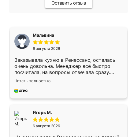
Оставить отзыв
Мальвина
6 августа 2026
Заказывала кухню в Ренессанс, осталась
очень довольна. Менеджер всё быстро
посчитала, на вопросы отвечала сразу.
Замерщик приехал в субботу, подошёл к
Читать полностью
делу со всей ответственностью. Собрали
за день, ребята работали аккуратно, даже
пыли почти не было. Качество отличное,
ящики ходят плавно, ничего не скрипит.
Всё подошло как влитое.
Игорь М.
6 августа 2026