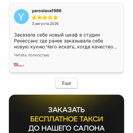
yaroslava1986
3 августа 2026
Заказала себе новый шкаф в студии
Ренессанс где ранее заказывала себе
новую кухню.Чего искать, когда качеством
вполне довольна. Служит кухня уже почти
Читать полностью
два года, нареканий нет.
Еще
ЗАКАЗАТЬ
БЕСПЛАТНОЕ ТАКСИ
ДО НАШЕГО САЛОНА