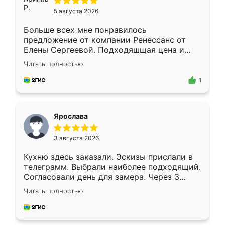
5 августа 2026
Больше всех мне понравилось
предложение от компании Ренессанс от
Елены Сергеевой. Подходяшщая цена и
короткие сроки изготовления. Приехавший
Читать полностью
для замера сотрудник Владислав
предложил по моему эскизу самый
1
подходящий вариант шкафа. Немного его
видоизменил, получилось даже лучше, чем
я хотела.
Ярослава
3 августа 2026
Кухню здесь заказали. Эскизы прислали в
телеграмм. Выбрали наиболее подходящий.
Согласовали день для замера. Через 3
недели кухня была уже готова. Остались
Читать полностью
довольны работой. Спасибо Ренессанс
мебель за качественную работу!