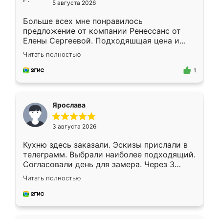
5 августа 2026
Больше всех мне понравилось
предложение от компании Ренессанс от
Елены Сергеевой. Подходяшщая цена и
короткие сроки изготовления. Приехавший
Читать полностью
для замера сотрудник Владислав
предложил по моему эскизу самый
1
подходящий вариант шкафа. Немного его
видоизменил, получилось даже лучше, чем
я хотела.
Ярослава
3 августа 2026
Кухню здесь заказали. Эскизы прислали в
телеграмм. Выбрали наиболее подходящий.
Согласовали день для замера. Через 3
недели кухня была уже готова. Остались
Читать полностью
довольны работой. Спасибо Ренессанс
мебель за качественную работу!