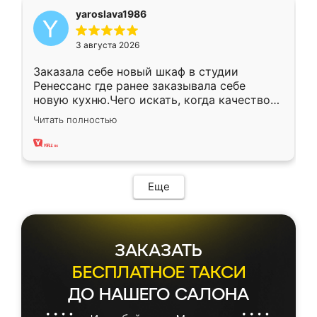
yaroslava1986
3 августа 2026
Заказала себе новый шкаф в студии
Ренессанс где ранее заказывала себе
новую кухню.Чего искать, когда качеством
вполне довольна. Служит кухня уже почти
Читать полностью
два года, нареканий нет.
Еще
ЗАКАЗАТЬ
БЕСПЛАТНОЕ ТАКСИ
ДО НАШЕГО САЛОНА