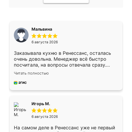
Мальвина
6 августа 2026
Заказывала кухню в Ренессанс, осталась
очень довольна. Менеджер всё быстро
посчитала, на вопросы отвечала сразу.
Замерщик приехал в субботу, подошёл к
Читать полностью
делу со всей ответственностью. Собрали
за день, ребята работали аккуратно, даже
пыли почти не было. Качество отличное,
ящики ходят плавно, ничего не скрипит.
Всё подошло как влитое.
Игорь М.
6 августа 2026
На самом деле в Ренессанс уже не первый