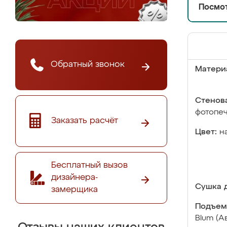
Посмот
Обратный звонок
Матери
Стенова
фотопе
Заказать расчёт
Цвет:
н
Бесплатный вызов
дизайнера-
Сушка д
замерщика
Подъем
Blum (А