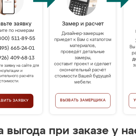
вьте заявку
Замер и расчет
ите по номерам
Дизайнер-замерщик
800) 511-89-55
приедет к Вам с каталогом
материалов,
Вы
495) 665-24-01
проведёт детальные
р
926) 409-68-13
замеры,
д
составит проект и сделает
з
те заявку на сайте для
окончательный расчёт
нсультации и
стоимости Вашей будущей
ительного расчёта
стоимости.
мебели.
ВЫЗВАТЬ ЗАМЕРЩИКА
АВИТЬ ЗАЯВКУ
 выгода при заказе у на