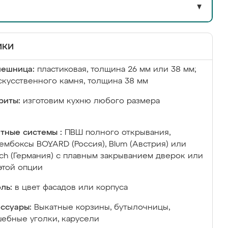
▼
ики
лешница:
пластиковая, толщина 26 мм или 38 мм;
скусственного камня, толщина 38 мм
риты:
изготовим кухню любого размера
тные системы :
ПВШ полного открывания,
ембоксы BOYARD (Россия), Blum (Австрия) или
ich (Германия) с плавным закрыванием дверок или
этой опции
ль:
в цвет фасадов или корпуса
ссуары:
Выкатные корзины, бутылочницы,
ебные уголки, карусели