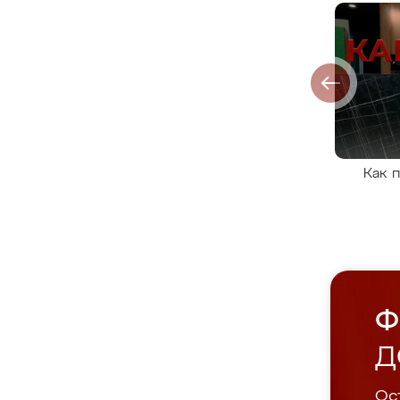
Как 
Ф
Д
Ост