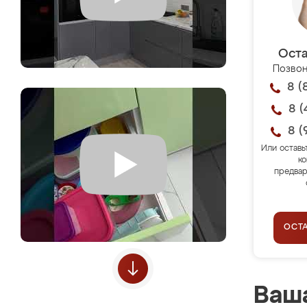
Оста
Позвон
8 (
8 (
8 (
Или оставь
ко
предвар
ОСТ
Ваша