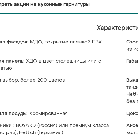
реть акции на кухонные гарнитуры
Характерист
ал фасадов:
МДФ, покрытые плёнкой ПВХ
Сто
из и
я панель:
ХДФ в цвет столешницы или с
Габа
чатью
а выбор, более 200 цветов
Выка
танд
Hett
без 
ля посуды:
Хромированная
Цоко
ники :
BOYARD (Россия) или премиум класса
Аксе
встрия), Hettich (Германия)
волш