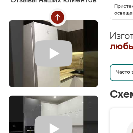
Отзывы наших клиентов
Пристен
освеще
Изго
любы
Часто 
Схе