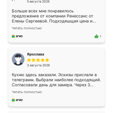
5 августа 2026
Больше всех мне понравилось
предложение от компании Ренессанс от
Елены Сергеевой. Подходяшщая цена и
короткие сроки изготовления. Приехавший
Читать полностью
для замера сотрудник Владислав
предложил по моему эскизу самый
1
подходящий вариант шкафа. Немного его
видоизменил, получилось даже лучше, чем
я хотела.
Ярослава
3 августа 2026
Кухню здесь заказали. Эскизы прислали в
телеграмм. Выбрали наиболее подходящий.
Согласовали день для замера. Через 3
недели кухня была уже готова. Остались
Читать полностью
довольны работой. Спасибо Ренессанс
мебель за качественную работу!