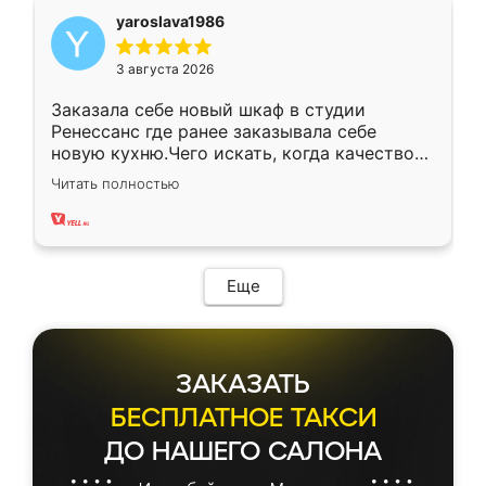
yaroslava1986
3 августа 2026
Заказала себе новый шкаф в студии
Ренессанс где ранее заказывала себе
новую кухню.Чего искать, когда качеством
вполне довольна. Служит кухня уже почти
Читать полностью
два года, нареканий нет.
Еще
ЗАКАЗАТЬ
БЕСПЛАТНОЕ ТАКСИ
ДО НАШЕГО САЛОНА