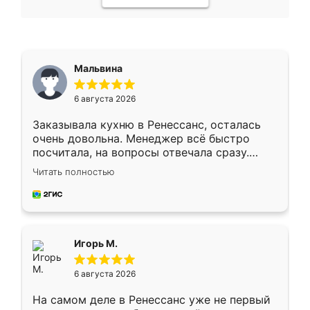
Мальвина
6 августа 2026
Заказывала кухню в Ренессанс, осталась
очень довольна. Менеджер всё быстро
посчитала, на вопросы отвечала сразу.
Замерщик приехал в субботу, подошёл к
Читать полностью
делу со всей ответственностью. Собрали
за день, ребята работали аккуратно, даже
пыли почти не было. Качество отличное,
ящики ходят плавно, ничего не скрипит.
Всё подошло как влитое.
Игорь М.
6 августа 2026
На самом деле в Ренессанс уже не первый