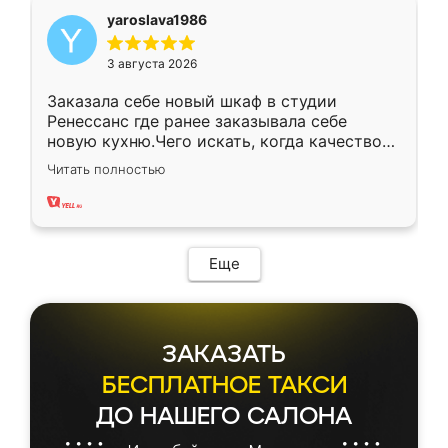
yaroslava1986
3 августа 2026
Заказала себе новый шкаф в студии
Ренессанс где ранее заказывала себе
новую кухню.Чего искать, когда качеством
вполне довольна. Служит кухня уже почти
Читать полностью
два года, нареканий нет.
Еще
ЗАКАЗАТЬ
БЕСПЛАТНОЕ ТАКСИ
ДО НАШЕГО САЛОНА