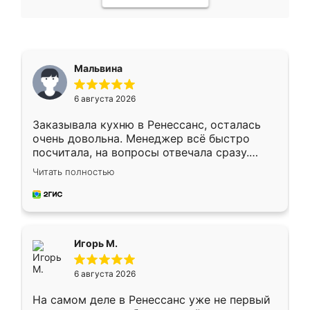
Мальвина
6 августа 2026
Заказывала кухню в Ренессанс, осталась
очень довольна. Менеджер всё быстро
посчитала, на вопросы отвечала сразу.
Замерщик приехал в субботу, подошёл к
Читать полностью
делу со всей ответственностью. Собрали
за день, ребята работали аккуратно, даже
пыли почти не было. Качество отличное,
ящики ходят плавно, ничего не скрипит.
Всё подошло как влитое.
Игорь М.
6 августа 2026
На самом деле в Ренессанс уже не первый