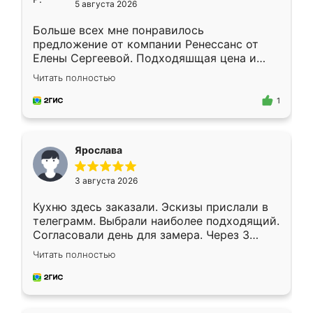
5 августа 2026
Больше всех мне понравилось
предложение от компании Ренессанс от
Елены Сергеевой. Подходяшщая цена и
короткие сроки изготовления. Приехавший
Читать полностью
для замера сотрудник Владислав
предложил по моему эскизу самый
1
подходящий вариант шкафа. Немного его
видоизменил, получилось даже лучше, чем
я хотела.
Ярослава
3 августа 2026
Кухню здесь заказали. Эскизы прислали в
телеграмм. Выбрали наиболее подходящий.
Согласовали день для замера. Через 3
недели кухня была уже готова. Остались
Читать полностью
довольны работой. Спасибо Ренессанс
мебель за качественную работу!