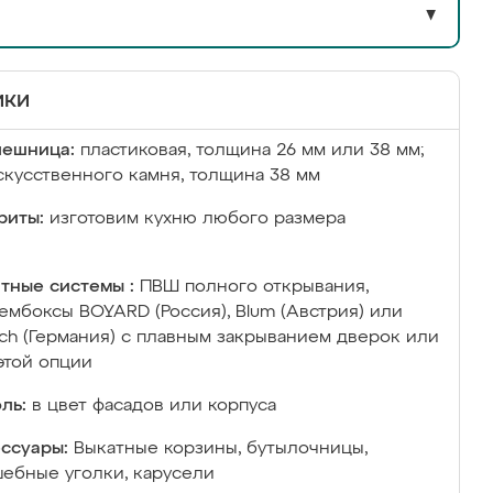
▼
ики
лешница:
пластиковая, толщина 26 мм или 38 мм;
скусственного камня, толщина 38 мм
риты:
изготовим кухню любого размера
тные системы :
ПВШ полного открывания,
ембоксы BOYARD (Россия), Blum (Австрия) или
ich (Германия) с плавным закрыванием дверок или
этой опции
ль:
в цвет фасадов или корпуса
ссуары:
Выкатные корзины, бутылочницы,
ебные уголки, карусели