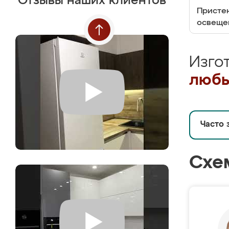
Отзывы наших клиентов
Пристен
освеще
Изго
любы
Часто 
Схе