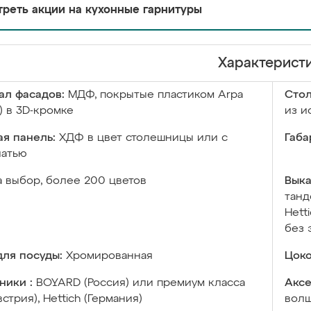
реть акции на кухонные гарнитуры
Характерист
ал фасадов:
МДФ, покрытые пластиком Arpa
Сто
) в 3D-кромке
из и
я панель:
ХДФ в цвет столешницы или с
Габа
чатью
а выбор, более 200 цветов
Выка
танд
Hett
без 
ля посуды:
Хромированная
Цоко
ники :
BOYARD (Россия) или премиум класса
Аксе
встрия), Hettich (Германия)
волш