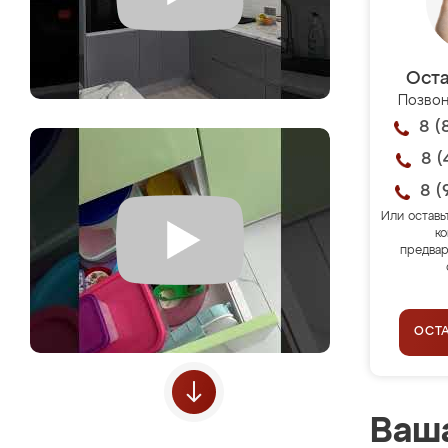
Оста
Позвон
8 (
8 (
8 (
Или оставь
ко
предвар
ОСТ
Ваша