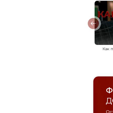
Как 
Ф
Д
Ост