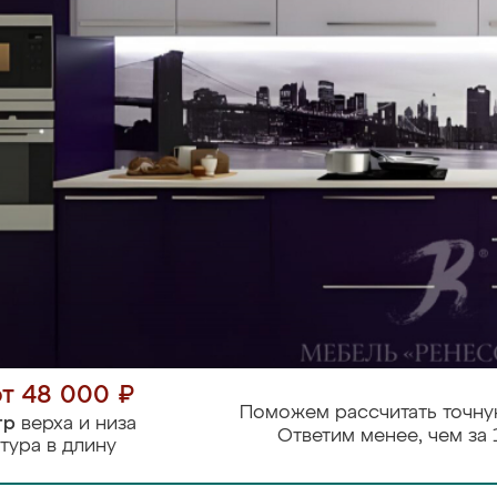
от 48 000 ₽
Поможем рассчитать точну
тр
верха и низа
Ответим менее, чем за 
тура в длину