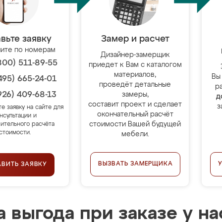
вьте заявку
Замер и расчет
ите по номерам
Дизайнер-замерщик
800) 511-89-55
приедет к Вам с каталогом
материалов,
Вы
495) 665-24-01
проведёт детальные
р
926) 409-68-13
замеры,
д
составит проект и сделает
з
те заявку на сайте для
окончательный расчёт
нсультации и
стоимости Вашей будущей
ительного расчёта
стоимости.
мебели.
ВЫЗВАТЬ ЗАМЕРЩИКА
АВИТЬ ЗАЯВКУ
 выгода при заказе у на