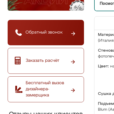
Посмот
Обратный звонок
Матери
(Италия
Стенова
фотопе
Заказать расчёт
Цвет:
н
Бесплатный вызов
дизайнера-
Сушка д
замерщика
Подъем
Blum (А