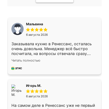
Мальвина
6 августа 2026
Заказывала кухню в Ренессанс, осталась
очень довольна. Менеджер всё быстро
посчитала, на вопросы отвечала сразу.
Замерщик приехал в субботу, подошёл к
Читать полностью
делу со всей ответственностью. Собрали
за день, ребята работали аккуратно, даже
пыли почти не было. Качество отличное,
ящики ходят плавно, ничего не скрипит.
Всё подошло как влитое.
Игорь М.
6 августа 2026
На самом деле в Ренессанс уже не первый