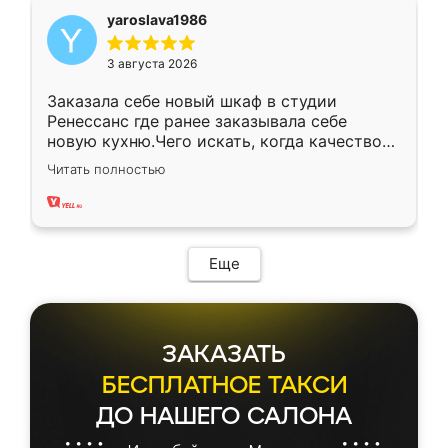
yaroslava1986
3 августа 2026
Заказала себе новый шкаф в студии
Ренессанс где ранее заказывала себе
новую кухню.Чего искать, когда качеством
вполне довольна. Служит кухня уже почти
Читать полностью
два года, нареканий нет.
Еще
ЗАКАЗАТЬ
БЕСПЛАТНОЕ ТАКСИ
ДО НАШЕГО САЛОНА