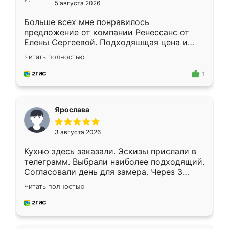
5 августа 2026
Больше всех мне понравилось
предложение от компании Ренессанс от
Елены Сергеевой. Подходяшщая цена и
короткие сроки изготовления. Приехавший
Читать полностью
для замера сотрудник Владислав
предложил по моему эскизу самый
1
подходящий вариант шкафа. Немного его
видоизменил, получилось даже лучше, чем
я хотела.
Ярослава
3 августа 2026
Кухню здесь заказали. Эскизы прислали в
телеграмм. Выбрали наиболее подходящий.
Согласовали день для замера. Через 3
недели кухня была уже готова. Остались
Читать полностью
довольны работой. Спасибо Ренессанс
мебель за качественную работу!