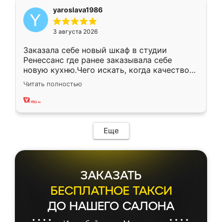
yaroslava1986
3 августа 2026
Заказала себе новый шкаф в студии
Ренессанс где ранее заказывала себе
новую кухню.Чего искать, когда качеством
вполне довольна. Служит кухня уже почти
Читать полностью
два года, нареканий нет.
Еще
ЗАКАЗАТЬ
БЕСПЛАТНОЕ ТАКСИ
ДО НАШЕГО САЛОНА