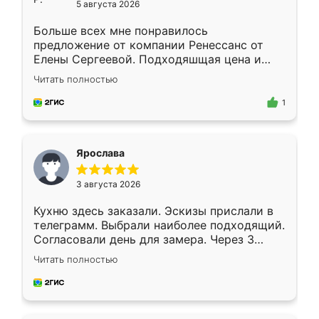
5 августа 2026
Больше всех мне понравилось
предложение от компании Ренессанс от
Елены Сергеевой. Подходяшщая цена и
короткие сроки изготовления. Приехавший
Читать полностью
для замера сотрудник Владислав
предложил по моему эскизу самый
1
подходящий вариант шкафа. Немного его
видоизменил, получилось даже лучше, чем
я хотела.
Ярослава
3 августа 2026
Кухню здесь заказали. Эскизы прислали в
телеграмм. Выбрали наиболее подходящий.
Согласовали день для замера. Через 3
недели кухня была уже готова. Остались
Читать полностью
довольны работой. Спасибо Ренессанс
мебель за качественную работу!