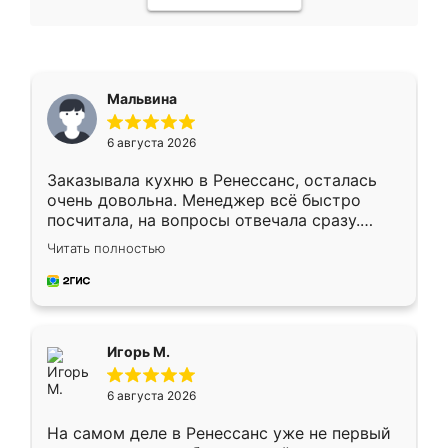
Мальвина
6 августа 2026
Заказывала кухню в Ренессанс, осталась
очень довольна. Менеджер всё быстро
посчитала, на вопросы отвечала сразу.
Замерщик приехал в субботу, подошёл к
Читать полностью
делу со всей ответственностью. Собрали
за день, ребята работали аккуратно, даже
пыли почти не было. Качество отличное,
ящики ходят плавно, ничего не скрипит.
Всё подошло как влитое.
Игорь М.
6 августа 2026
На самом деле в Ренессанс уже не первый