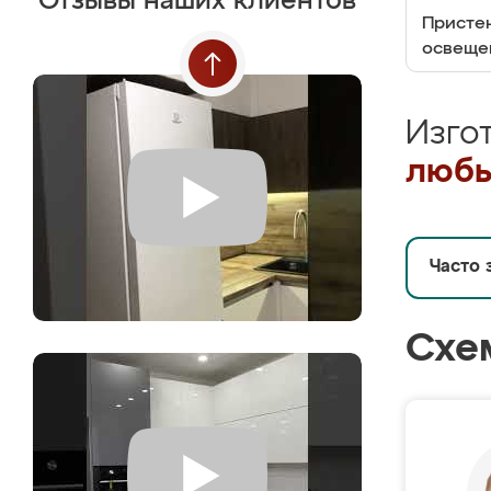
Отзывы наших клиентов
Пристен
освеще
Изго
любы
Часто 
Схе