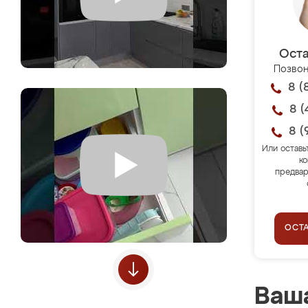
Оста
Позвон
8 (
8 (
8 (
Или оставь
ко
предвар
ОСТ
Ваша