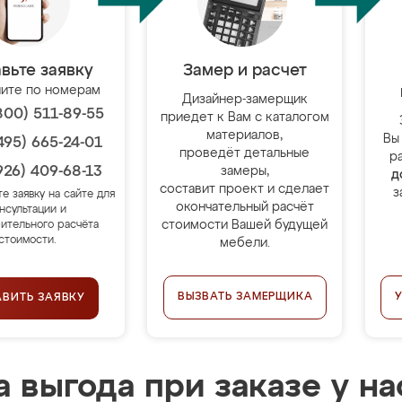
вьте заявку
Замер и расчет
ите по номерам
Дизайнер-замерщик
800) 511-89-55
приедет к Вам с каталогом
материалов,
Вы
495) 665-24-01
проведёт детальные
р
926) 409-68-13
замеры,
д
составит проект и сделает
з
те заявку на сайте для
окончательный расчёт
нсультации и
стоимости Вашей будущей
ительного расчёта
стоимости.
мебели.
ВЫЗВАТЬ ЗАМЕРЩИКА
АВИТЬ ЗАЯВКУ
 выгода при заказе у на