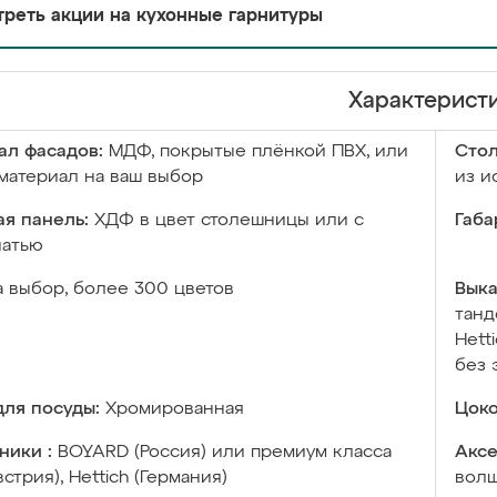
реть акции на кухонные гарнитуры
Характерист
ал фасадов:
МДФ, покрытые плёнкой ПВХ, или
Сто
материал на ваш выбор
из и
я панель:
ХДФ в цвет столешницы или с
Габа
чатью
а выбор, более 300 цветов
Выка
танд
Hett
без 
ля посуды:
Хромированная
Цоко
ники :
BOYARD (Россия) или премиум класса
Аксе
встрия), Hettich (Германия)
волш