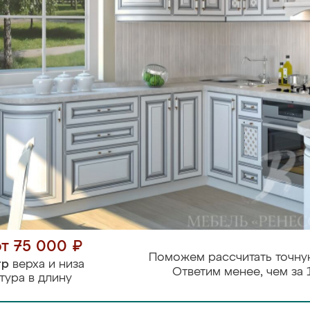
от 75 000 ₽
Поможем рассчитать точну
тр
верха и низа
Ответим менее, чем за 
тура в длину