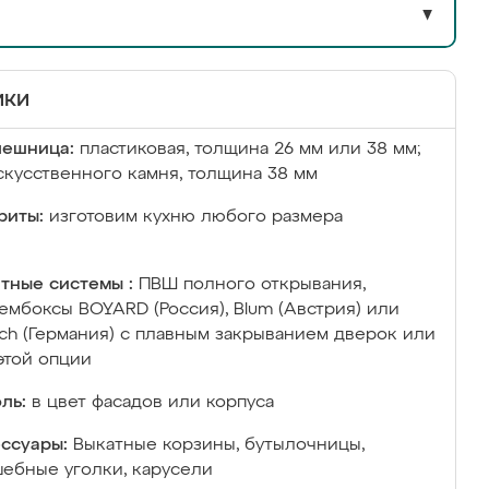
▼
ики
лешница:
пластиковая, толщина 26 мм или 38 мм;
скусственного камня, толщина 38 мм
риты:
изготовим кухню любого размера
тные системы :
ПВШ полного открывания,
ембоксы BOYARD (Россия), Blum (Австрия) или
ich (Германия) с плавным закрыванием дверок или
этой опции
ль:
в цвет фасадов или корпуса
ссуары:
Выкатные корзины, бутылочницы,
ебные уголки, карусели