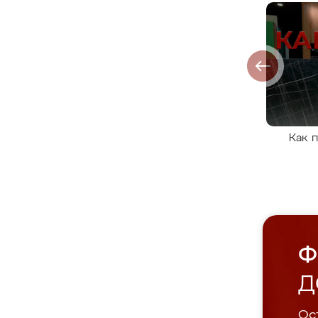
Как 
Ф
Д
Ост