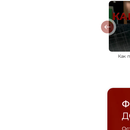
Как 
Ф
Д
Ост