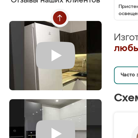
Отзывы наших клиентов
Пристен
освеще
Изго
любы
Часто 
Схе