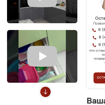
Оста
Позвон
8 (
8 (
8 (
Или оставь
ко
предвар
ОСТ
Ваша