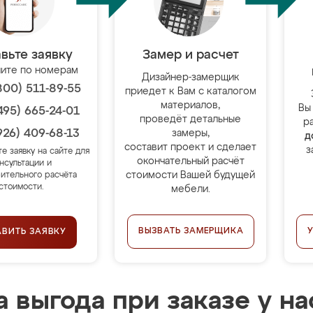
вьте заявку
Замер и расчет
ите по номерам
Дизайнер-замерщик
800) 511-89-55
приедет к Вам с каталогом
материалов,
Вы
495) 665-24-01
проведёт детальные
р
926) 409-68-13
замеры,
д
составит проект и сделает
з
те заявку на сайте для
окончательный расчёт
нсультации и
стоимости Вашей будущей
ительного расчёта
стоимости.
мебели.
ВЫЗВАТЬ ЗАМЕРЩИКА
АВИТЬ ЗАЯВКУ
 выгода при заказе у на