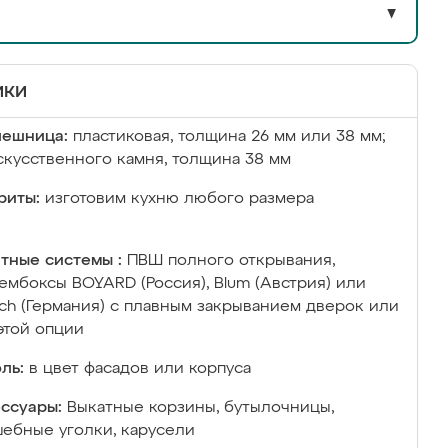
▼
ики
лешница:
пластиковая, толщина 26 мм или 38 мм;
скусственного камня, толщина 38 мм
риты:
изготовим кухню любого размера
тные системы :
ПВШ полного открывания,
ембоксы BOYARD (Россия), Blum (Австрия) или
ich (Германия) с плавным закрыванием дверок или
этой опции
ль:
в цвет фасадов или корпуса
ссуары:
Выкатные корзины, бутылочницы,
ебные уголки, карусели