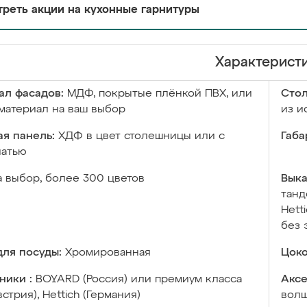
реть акции на кухонные гарнитуры
Характерист
ал фасадов:
МДФ, покрытые плёнкой ПВХ, или
Сто
материал на ваш выбор
из и
я панель:
ХДФ в цвет столешницы или с
Габа
чатью
а выбор, более 300 цветов
Выка
танд
Hett
без 
ля посуды:
Хромированная
Цоко
ники :
BOYARD (Россия) или премиум класса
Аксе
встрия), Hettich (Германия)
волш