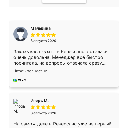
Мальвина
6 августа 2026
Заказывала кухню в Ренессанс, осталась
очень довольна. Менеджер всё быстро
посчитала, на вопросы отвечала сразу.
Замерщик приехал в субботу, подошёл к
Читать полностью
делу со всей ответственностью. Собрали
за день, ребята работали аккуратно, даже
пыли почти не было. Качество отличное,
ящики ходят плавно, ничего не скрипит.
Всё подошло как влитое.
Игорь М.
6 августа 2026
На самом деле в Ренессанс уже не первый