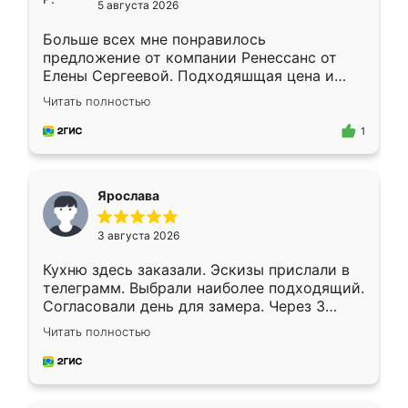
5 августа 2026
Больше всех мне понравилось
предложение от компании Ренессанс от
Елены Сергеевой. Подходяшщая цена и
короткие сроки изготовления. Приехавший
Читать полностью
для замера сотрудник Владислав
предложил по моему эскизу самый
1
подходящий вариант шкафа. Немного его
видоизменил, получилось даже лучше, чем
я хотела.
Ярослава
3 августа 2026
Кухню здесь заказали. Эскизы прислали в
телеграмм. Выбрали наиболее подходящий.
Согласовали день для замера. Через 3
недели кухня была уже готова. Остались
Читать полностью
довольны работой. Спасибо Ренессанс
мебель за качественную работу!