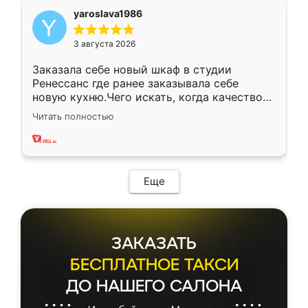
yaroslava1986
3 августа 2026
Заказала себе новый шкаф в студии
Ренессанс где ранее заказывала себе
новую кухню.Чего искать, когда качеством
вполне довольна. Служит кухня уже почти
Читать полностью
два года, нареканий нет.
Еще
ЗАКАЗАТЬ
БЕСПЛАТНОЕ ТАКСИ
ДО НАШЕГО САЛОНА