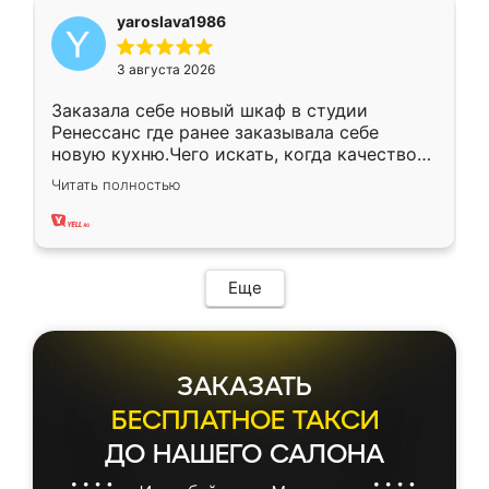
yaroslava1986
3 августа 2026
Заказала себе новый шкаф в студии
Ренессанс где ранее заказывала себе
новую кухню.Чего искать, когда качеством
вполне довольна. Служит кухня уже почти
Читать полностью
два года, нареканий нет.
Еще
ЗАКАЗАТЬ
БЕСПЛАТНОЕ ТАКСИ
ДО НАШЕГО САЛОНА