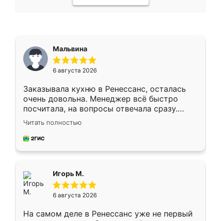
Мальвина
6 августа 2026
Заказывала кухню в Ренессанс, осталась
очень довольна. Менеджер всё быстро
посчитала, на вопросы отвечала сразу.
Замерщик приехал в субботу, подошёл к
Читать полностью
делу со всей ответственностью. Собрали
за день, ребята работали аккуратно, даже
пыли почти не было. Качество отличное,
ящики ходят плавно, ничего не скрипит.
Всё подошло как влитое.
Игорь М.
6 августа 2026
На самом деле в Ренессанс уже не первый