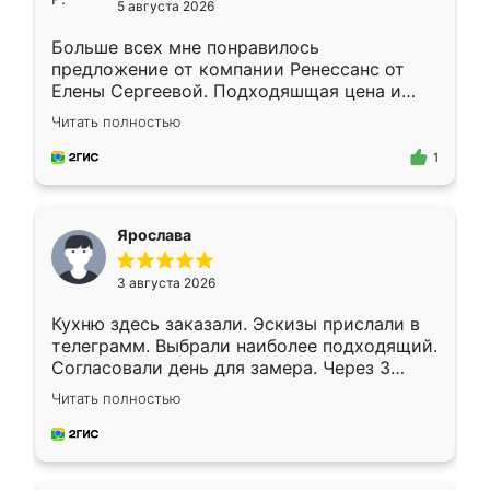
5 августа 2026
Больше всех мне понравилось
предложение от компании Ренессанс от
Елены Сергеевой. Подходяшщая цена и
короткие сроки изготовления. Приехавший
Читать полностью
для замера сотрудник Владислав
предложил по моему эскизу самый
1
подходящий вариант шкафа. Немного его
видоизменил, получилось даже лучше, чем
я хотела.
Ярослава
3 августа 2026
Кухню здесь заказали. Эскизы прислали в
телеграмм. Выбрали наиболее подходящий.
Согласовали день для замера. Через 3
недели кухня была уже готова. Остались
Читать полностью
довольны работой. Спасибо Ренессанс
мебель за качественную работу!