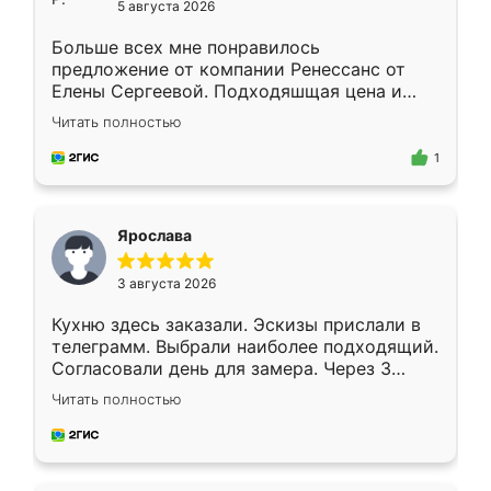
5 августа 2026
Больше всех мне понравилось
предложение от компании Ренессанс от
Елены Сергеевой. Подходяшщая цена и
короткие сроки изготовления. Приехавший
Читать полностью
для замера сотрудник Владислав
предложил по моему эскизу самый
1
подходящий вариант шкафа. Немного его
видоизменил, получилось даже лучше, чем
я хотела.
Ярослава
3 августа 2026
Кухню здесь заказали. Эскизы прислали в
телеграмм. Выбрали наиболее подходящий.
Согласовали день для замера. Через 3
недели кухня была уже готова. Остались
Читать полностью
довольны работой. Спасибо Ренессанс
мебель за качественную работу!