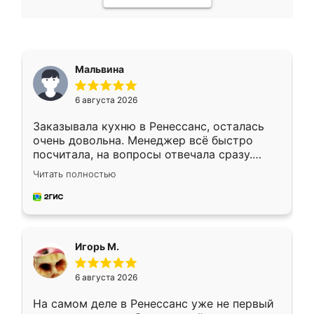
Мальвина
6 августа 2026
Заказывала кухню в Ренессанс, осталась
очень довольна. Менеджер всё быстро
посчитала, на вопросы отвечала сразу.
Замерщик приехал в субботу, подошёл к
Читать полностью
делу со всей ответственностью. Собрали
за день, ребята работали аккуратно, даже
пыли почти не было. Качество отличное,
ящики ходят плавно, ничего не скрипит.
Всё подошло как влитое.
Игорь М.
6 августа 2026
На самом деле в Ренессанс уже не первый