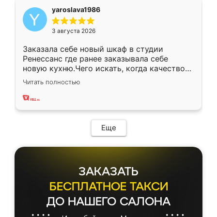
yaroslava1986
3 августа 2026
Заказала себе новый шкаф в студии
Ренессанс где ранее заказывала себе
новую кухню.Чего искать, когда качеством
вполне довольна. Служит кухня уже почти
Читать полностью
два года, нареканий нет.
Еще
ЗАКАЗАТЬ
БЕСПЛАТНОЕ ТАКСИ
ДО НАШЕГО САЛОНА