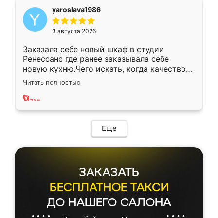
yaroslava1986
3 августа 2026
Заказала себе новый шкаф в студии
Ренессанс где ранее заказывала себе
новую кухню.Чего искать, когда качеством
вполне довольна. Служит кухня уже почти
Читать полностью
два года, нареканий нет.
Еще
ЗАКАЗАТЬ
БЕСПЛАТНОЕ ТАКСИ
ДО НАШЕГО САЛОНА