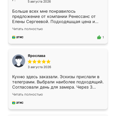
5 августа 2026
Больше всех мне понравилось
предложение от компании Ренессанс от
Елены Сергеевой. Подходяшщая цена и
короткие сроки изготовления. Приехавший
Читать полностью
для замера сотрудник Владислав
предложил по моему эскизу самый
1
подходящий вариант шкафа. Немного его
видоизменил, получилось даже лучше, чем
я хотела.
Ярослава
3 августа 2026
Кухню здесь заказали. Эскизы прислали в
телеграмм. Выбрали наиболее подходящий.
Согласовали день для замера. Через 3
недели кухня была уже готова. Остались
Читать полностью
довольны работой. Спасибо Ренессанс
мебель за качественную работу!