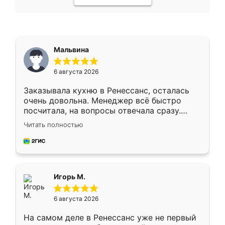
Мальвина
6 августа 2026
Заказывала кухню в Ренессанс, осталась
очень довольна. Менеджер всё быстро
посчитала, на вопросы отвечала сразу.
Замерщик приехал в субботу, подошёл к
Читать полностью
делу со всей ответственностью. Собрали
за день, ребята работали аккуратно, даже
пыли почти не было. Качество отличное,
ящики ходят плавно, ничего не скрипит.
Всё подошло как влитое.
Игорь М.
6 августа 2026
На самом деле в Ренессанс уже не первый