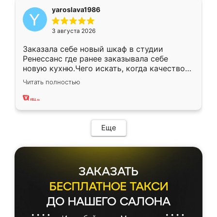
yaroslava1986
3 августа 2026
Заказала себе новый шкаф в студии
Ренессанс где ранее заказывала себе
новую кухню.Чего искать, когда качеством
вполне довольна. Служит кухня уже почти
Читать полностью
два года, нареканий нет.
Еще
ЗАКАЗАТЬ
БЕСПЛАТНОЕ ТАКСИ
ДО НАШЕГО САЛОНА