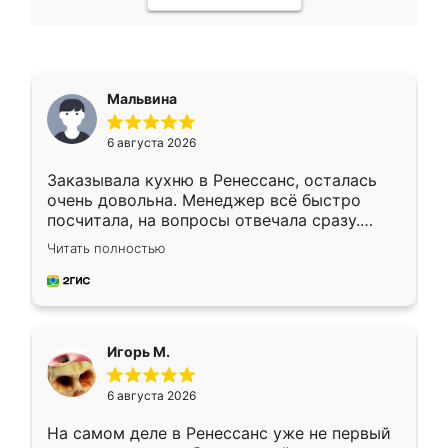
Мальвина
6 августа 2026
Заказывала кухню в Ренессанс, осталась
очень довольна. Менеджер всё быстро
посчитала, на вопросы отвечала сразу.
Замерщик приехал в субботу, подошёл к
Читать полностью
делу со всей ответственностью. Собрали
за день, ребята работали аккуратно, даже
пыли почти не было. Качество отличное,
ящики ходят плавно, ничего не скрипит.
Всё подошло как влитое.
Игорь М.
6 августа 2026
На самом деле в Ренессанс уже не первый