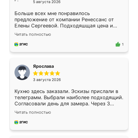
5 августа 2026
Больше всех мне понравилось
предложение от компании Ренессанс от
Елены Сергеевой. Подходяшщая цена и
короткие сроки изготовления. Приехавший
Читать полностью
для замера сотрудник Владислав
предложил по моему эскизу самый
1
подходящий вариант шкафа. Немного его
видоизменил, получилось даже лучше, чем
я хотела.
Ярослава
3 августа 2026
Кухню здесь заказали. Эскизы прислали в
телеграмм. Выбрали наиболее подходящий.
Согласовали день для замера. Через 3
недели кухня была уже готова. Остались
Читать полностью
довольны работой. Спасибо Ренессанс
мебель за качественную работу!