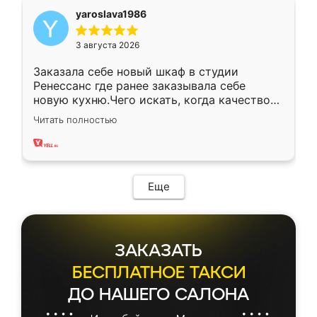
yaroslava1986
3 августа 2026
Заказала себе новый шкаф в студии
Ренессанс где ранее заказывала себе
новую кухню.Чего искать, когда качеством
вполне довольна. Служит кухня уже почти
Читать полностью
два года, нареканий нет.
Еще
ЗАКАЗАТЬ
БЕСПЛАТНОЕ ТАКСИ
ДО НАШЕГО САЛОНА