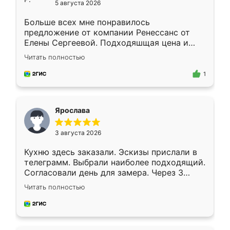
5 августа 2026
Больше всех мне понравилось
предложение от компании Ренессанс от
Елены Сергеевой. Подходяшщая цена и
короткие сроки изготовления. Приехавший
Читать полностью
для замера сотрудник Владислав
предложил по моему эскизу самый
1
подходящий вариант шкафа. Немного его
видоизменил, получилось даже лучше, чем
я хотела.
Ярослава
3 августа 2026
Кухню здесь заказали. Эскизы прислали в
телеграмм. Выбрали наиболее подходящий.
Согласовали день для замера. Через 3
недели кухня была уже готова. Остались
Читать полностью
довольны работой. Спасибо Ренессанс
мебель за качественную работу!