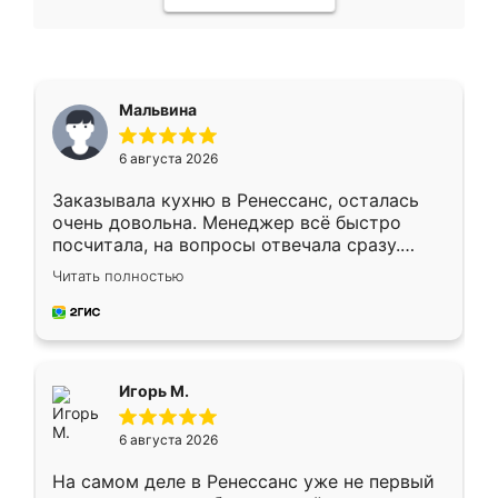
Мальвина
6 августа 2026
Заказывала кухню в Ренессанс, осталась
очень довольна. Менеджер всё быстро
посчитала, на вопросы отвечала сразу.
Замерщик приехал в субботу, подошёл к
Читать полностью
делу со всей ответственностью. Собрали
за день, ребята работали аккуратно, даже
пыли почти не было. Качество отличное,
ящики ходят плавно, ничего не скрипит.
Всё подошло как влитое.
Игорь М.
6 августа 2026
На самом деле в Ренессанс уже не первый