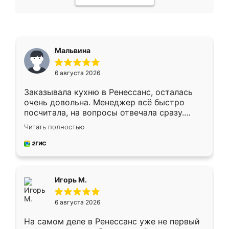
Мальвина
6 августа 2026
Заказывала кухню в Ренессанс, осталась
очень довольна. Менеджер всё быстро
посчитала, на вопросы отвечала сразу.
Замерщик приехал в субботу, подошёл к
Читать полностью
делу со всей ответственностью. Собрали
за день, ребята работали аккуратно, даже
пыли почти не было. Качество отличное,
ящики ходят плавно, ничего не скрипит.
Всё подошло как влитое.
Игорь М.
6 августа 2026
На самом деле в Ренессанс уже не первый