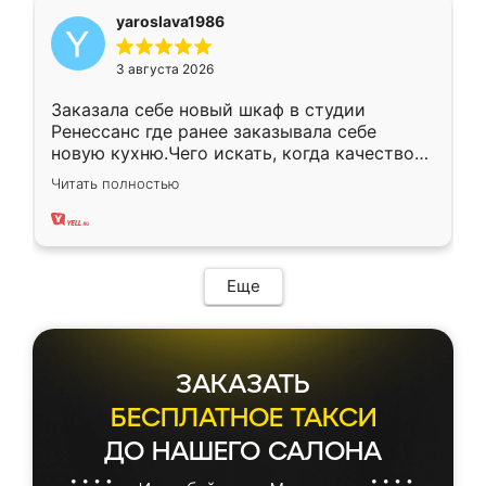
yaroslava1986
3 августа 2026
Заказала себе новый шкаф в студии
Ренессанс где ранее заказывала себе
новую кухню.Чего искать, когда качеством
вполне довольна. Служит кухня уже почти
Читать полностью
два года, нареканий нет.
Еще
ЗАКАЗАТЬ
БЕСПЛАТНОЕ ТАКСИ
ДО НАШЕГО САЛОНА