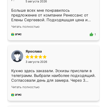
5 августа 2026
Больше всех мне понравилось
предложение от компании Ренессанс от
Елены Сергеевой. Подходяшщая цена и
короткие сроки изготовления. Приехавший
Читать полностью
для замера сотрудник Владислав
предложил по моему эскизу самый
1
подходящий вариант шкафа. Немного его
видоизменил, получилось даже лучше, чем
я хотела.
Ярослава
3 августа 2026
Кухню здесь заказали. Эскизы прислали в
телеграмм. Выбрали наиболее подходящий.
Согласовали день для замера. Через 3
недели кухня была уже готова. Остались
Читать полностью
довольны работой. Спасибо Ренессанс
мебель за качественную работу!