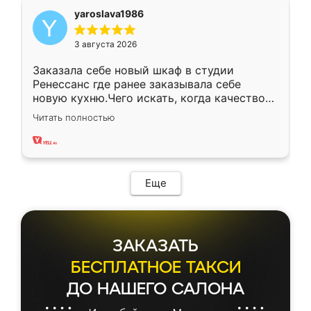
yaroslava1986
3 августа 2026
Заказала себе новый шкаф в студии
Ренессанс где ранее заказывала себе
новую кухню.Чего искать, когда качеством
вполне довольна. Служит кухня уже почти
Читать полностью
два года, нареканий нет.
Еще
ЗАКАЗАТЬ
БЕСПЛАТНОЕ ТАКСИ
ДО НАШЕГО САЛОНА