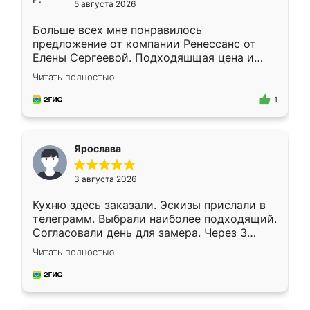
5 августа 2026
Больше всех мне понравилось
предложение от компании Ренессанс от
Елены Сергеевой. Подходяшщая цена и
короткие сроки изготовления. Приехавший
Читать полностью
для замера сотрудник Владислав
предложил по моему эскизу самый
1
подходящий вариант шкафа. Немного его
видоизменил, получилось даже лучше, чем
я хотела.
Ярослава
3 августа 2026
Кухню здесь заказали. Эскизы прислали в
телеграмм. Выбрали наиболее подходящий.
Согласовали день для замера. Через 3
недели кухня была уже готова. Остались
Читать полностью
довольны работой. Спасибо Ренессанс
мебель за качественную работу!