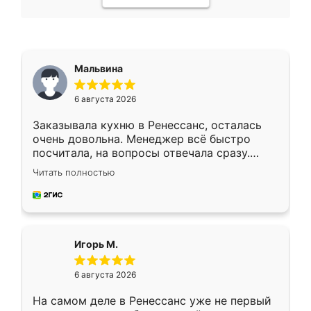
Мальвина
6 августа 2026
Заказывала кухню в Ренессанс, осталась
очень довольна. Менеджер всё быстро
посчитала, на вопросы отвечала сразу.
Замерщик приехал в субботу, подошёл к
Читать полностью
делу со всей ответственностью. Собрали
за день, ребята работали аккуратно, даже
пыли почти не было. Качество отличное,
ящики ходят плавно, ничего не скрипит.
Всё подошло как влитое.
Игорь М.
6 августа 2026
На самом деле в Ренессанс уже не первый