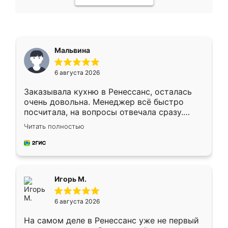
Мальвина
6 августа 2026
Заказывала кухню в Ренессанс, осталась
очень довольна. Менеджер всё быстро
посчитала, на вопросы отвечала сразу.
Замерщик приехал в субботу, подошёл к
Читать полностью
делу со всей ответственностью. Собрали
за день, ребята работали аккуратно, даже
пыли почти не было. Качество отличное,
ящики ходят плавно, ничего не скрипит.
Всё подошло как влитое.
Игорь М.
6 августа 2026
На самом деле в Ренессанс уже не первый