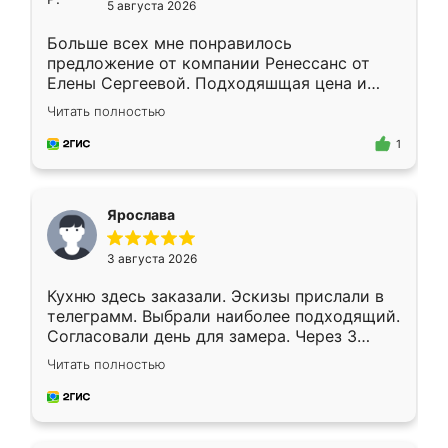
5 августа 2026
Больше всех мне понравилось
предложение от компании Ренессанс от
Елены Сергеевой. Подходяшщая цена и
короткие сроки изготовления. Приехавший
Читать полностью
для замера сотрудник Владислав
предложил по моему эскизу самый
1
подходящий вариант шкафа. Немного его
видоизменил, получилось даже лучше, чем
я хотела.
Ярослава
3 августа 2026
Кухню здесь заказали. Эскизы прислали в
телеграмм. Выбрали наиболее подходящий.
Согласовали день для замера. Через 3
недели кухня была уже готова. Остались
Читать полностью
довольны работой. Спасибо Ренессанс
мебель за качественную работу!