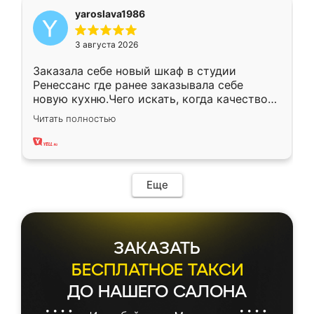
yaroslava1986
3 августа 2026
Заказала себе новый шкаф в студии
Ренессанс где ранее заказывала себе
новую кухню.Чего искать, когда качеством
вполне довольна. Служит кухня уже почти
Читать полностью
два года, нареканий нет.
Еще
ЗАКАЗАТЬ
БЕСПЛАТНОЕ ТАКСИ
ДО НАШЕГО САЛОНА